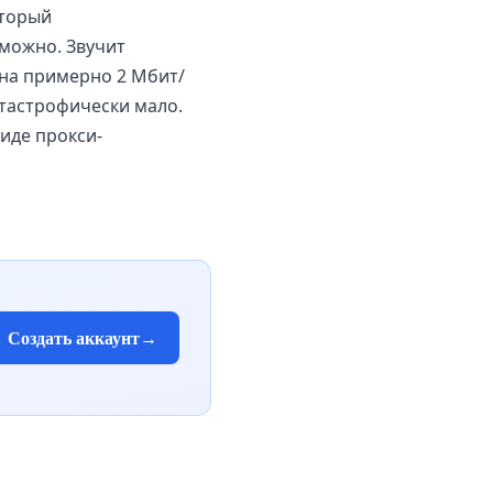
оторый
зможно. Звучит
ена примерно 2 Мбит/
атастрофически мало.
иде прокси-
Создать аккаунт
→