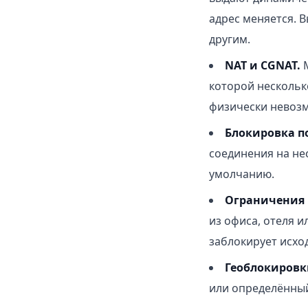
адрес меняется. В
другим.
NAT и CGNAT.
М
которой нескольк
физически невозм
Блокировка п
соединения на не
умолчанию.
Ограничения 
из офиса, отеля и
заблокирует исхо
Геоблокировк
или определённый