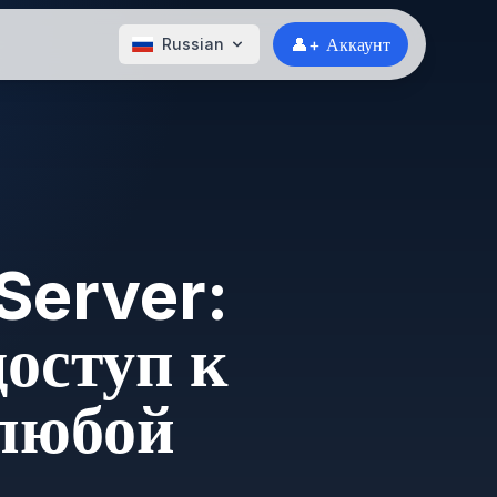
👤+ Аккаунт
Russian
Server:
оступ к
 любой