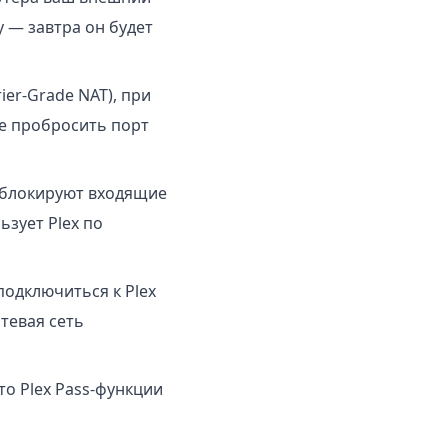
у — завтра он будет
er-Grade NAT), при
ае пробросить порт
блокируют входящие
ьзует Plex по
подключиться к Plex
тевая сеть
то Plex Pass-функции