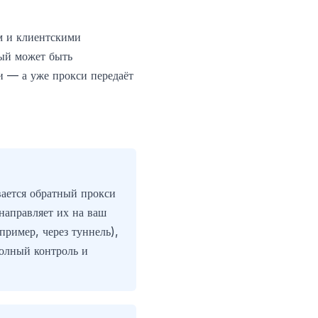
м и клиентскими
рый может быть
 — а уже прокси передаёт
ается обратный прокси
направляет их на ваш
ример, через туннель),
олный контроль и