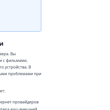
и
вера. Вы
и с фильмами,
о устройства. В
зными проблемами при
ет:
ернет-провайдеров
оутера ваш внешний