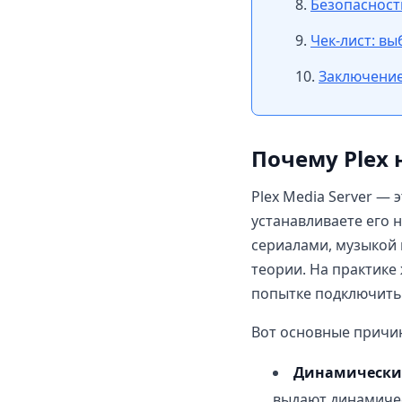
Безопасность
Чек-лист: вы
Заключени
Почему Plex 
Plex Media Server —
устанавливаете его 
сериалами, музыкой 
теории. На практике
попытке подключитьс
Вот основные причин
Динамический
выдают динамичес