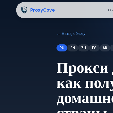
ProxyCove
О 
←
Назад к блогу
RU
EN
ZH
ES
AR
Прокси 
как пол
домашне
страны