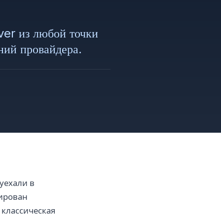
ver из любой точки
ний провайдера.
уехали в
кирован
 классическая