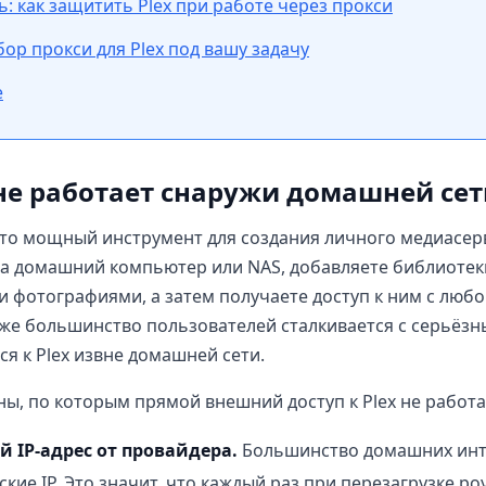
: как защитить Plex при работе через прокси
бор прокси для Plex под вашу задачу
е
не работает снаружи домашней сет
 это мощный инструмент для создания личного медиасер
на домашний компьютер или NAS, добавляете библиотек
и фотографиями, а затем получаете доступ к ним с любог
 же большинство пользователей сталкивается с серьё
я к Plex извне домашней сети.
ы, по которым прямой внешний доступ к Plex не работа
 IP-адрес от провайдера.
Большинство домашних инт
кие IP. Это значит, что каждый раз при перезагрузке р