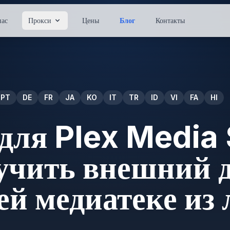
нас
Прокси
Цены
Блог
Контакты
PT
DE
FR
JA
KO
IT
TR
ID
VI
FA
HI
для Plex Media 
учить внешний д
й медиатеке из