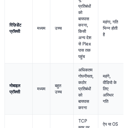
प्रतिबंधों
को
बायपास
महंगा, गति
रिज़िडेंट
करना,
मध्यम
उच्च
भिन्न होती
प्रॉक्सी
किसी
है
अन्य देश
से Plex
पास तक
पहुंच
अधिकतम
गोपनीयता,
महंगे,
कठोर
वीडियो के
मोबाइल
बहुत
मध्यम
प्रतिबंधों
लिए
प्रॉक्सी
उच्च
को
अस्थिर
बायपास
गति
करना
TCP
ऐप या OS
स्तर पर