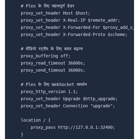
    # Plex के लिए महत्वपूर्ण हेडर

    proxy_set_header Host $host;

    proxy_set_header X-Real-IP $remote_addr;

    proxy_set_header X-Forwarded-For $proxy_add_x_fo
    proxy_set_header X-Forwarded-Proto $scheme;

    # वीडियो स्ट्रीम के लिए बफर बढ़ाना

    proxy_buffering off;

    proxy_read_timeout 36000s;

    proxy_send_timeout 36000s;

    # Plex के लिए WebSocket समर्थन

    proxy_http_version 1.1;

    proxy_set_header Upgrade $http_upgrade;

    proxy_set_header Connection "upgrade";

    location / {

        proxy_pass http://127.0.0.1:32400;

    }
