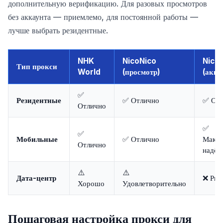
дополнительную верификацию. Для разовых просмотров
без аккаунта — приемлемо, для постоянной работы —
лучше выбрать резидентные.
NHK
NicoNico
Nico
Тип прокси
World
(просмотр)
(акка
✅
Резидентные
✅ Отлично
✅ От
Отлично
✅
✅
Мобильные
✅ Отлично
Макси
Отлично
надёж
⚠️
⚠️
Дата-центр
❌ Рис
Хорошо
Удовлетворительно
Пошаговая настройка прокси для