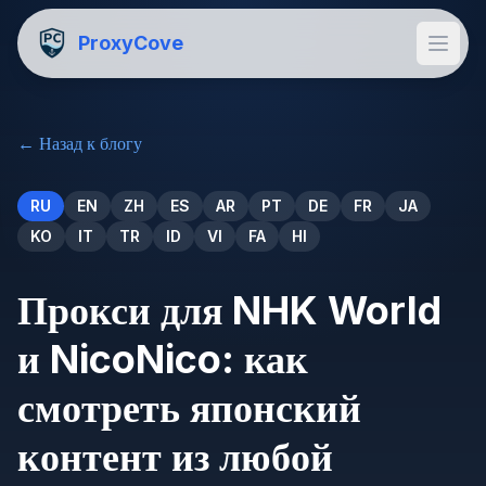
ProxyCove
←
Назад к блогу
RU
EN
ZH
ES
AR
PT
DE
FR
JA
KO
IT
TR
ID
VI
FA
HI
Прокси для NHK World
и NicoNico: как
смотреть японский
контент из любой