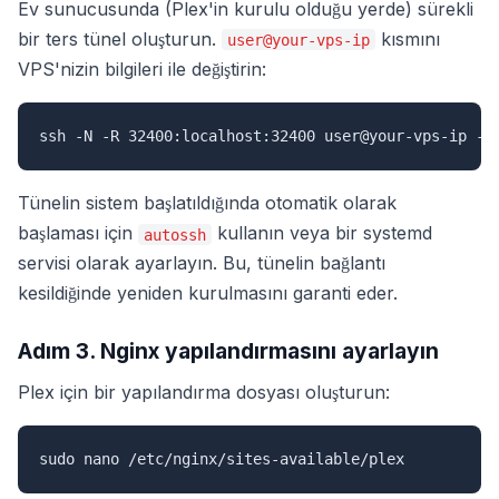
Ev sunucusunda (Plex'in kurulu olduğu yerde) sürekli
bir ters tünel oluşturun.
kısmını
user@your-vps-ip
VPS'nizin bilgileri ile değiştirin:
ssh -N -R 32400:localhost:32400 user@your-vps-ip -o
Tünelin sistem başlatıldığında otomatik olarak
başlaması için
kullanın veya bir systemd
autossh
servisi olarak ayarlayın. Bu, tünelin bağlantı
kesildiğinde yeniden kurulmasını garanti eder.
Adım 3. Nginx yapılandırmasını ayarlayın
Plex için bir yapılandırma dosyası oluşturun:
sudo nano /etc/nginx/sites-available/plex