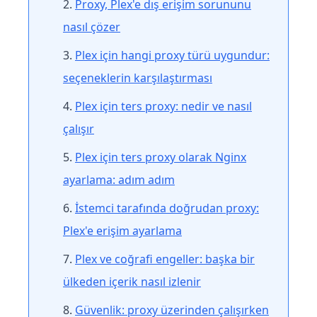
Proxy, Plex'e dış erişim sorununu
nasıl çözer
Plex için hangi proxy türü uygundur:
seçeneklerin karşılaştırması
Plex için ters proxy: nedir ve nasıl
çalışır
Plex için ters proxy olarak Nginx
ayarlama: adım adım
İstemci tarafında doğrudan proxy:
Plex'e erişim ayarlama
Plex ve coğrafi engeller: başka bir
ülkeden içerik nasıl izlenir
Güvenlik: proxy üzerinden çalışırken