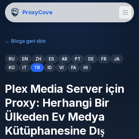
ProxyCove
←
Bloga geri dön
RU
EN
ZH
ES
AR
PT
DE
FR
JA
KO
IT
TR
ID
VI
FA
HI
Plex Media Server için
Proxy: Herhangi Bir
Ülkeden Ev Medya
Kütüphanesine Dış