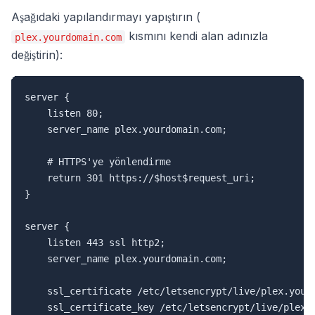
Aşağıdaki yapılandırmayı yapıştırın (
kısmını kendi alan adınızla
plex.yourdomain.com
değiştirin):
server {

    listen 80;

    server_name plex.yourdomain.com;

    # HTTPS'ye yönlendirme

    return 301 https://$host$request_uri;

}

server {

    listen 443 ssl http2;

    server_name plex.yourdomain.com;

    ssl_certificate /etc/letsencrypt/live/plex.yourd
    ssl_certificate_key /etc/letsencrypt/live/plex.y