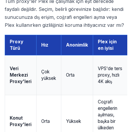
Tüm proxy'ler Plex ile çalışmak için eşit derecede
faydalı değildir. Seçim, belirli görevinize bağlıdır: kendi
sunucunuza dış erişim, coğrafi engelleri aşma veya
Plex kullanırken gizliliğinizi koruma ihtiyacınız var mı?
Proxy
Plex için
Hız
Anonimlik
Türü
en iyisi
Veri
VPS'de ters
Çok
Merkezi
Orta
proxy, hızlı
yüksek
Proxy'leri
4K akış
Coğrafi
engellerin
aşılması,
Konut
Orta
Yüksek
başka bir
Proxy'leri
ülkeden