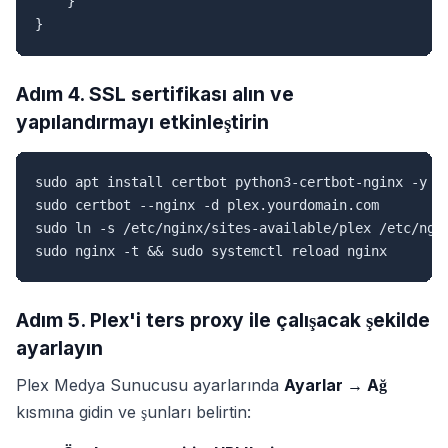
    }

}
Adım 4. SSL sertifikası alın ve
yapılandırmayı etkinleştirin
sudo apt install certbot python3-certbot-nginx -y

sudo certbot --nginx -d plex.yourdomain.com

sudo ln -s /etc/nginx/sites-available/plex /etc/ngin
sudo nginx -t && sudo systemctl reload nginx
Adım 5. Plex'i ters proxy ile çalışacak şekilde
ayarlayın
Plex Medya Sunucusu ayarlarında
Ayarlar → Ağ
kısmına gidin ve şunları belirtin: