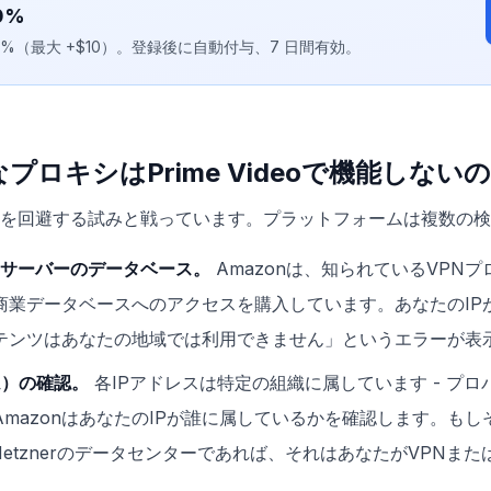
0%
30%（最大 +$10）。登録後に自動付与、7 日間有効。
プロキシはPrime Videoで機能しない
ックを回避する試みと戦っています。プラットフォームは複数の
シサーバーのデータベース。
Amazonは、知られているVPN
む商業データベースへのアクセスを購入しています。あなたのIP
テンツはあなたの地域では利用できません」というエラーが表
ム）の確認。
各IPアドレスは特定の組織に属しています - プ
mazonはあなたのIPが誰に属しているかを確認します。もし
、またはHetznerのデータセンターであれば、それはあなたがVPN
。