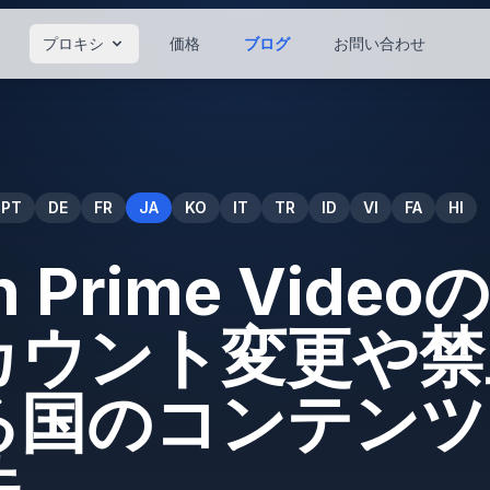
プロキシ
価格
ブログ
お問い合わせ
PT
DE
FR
JA
KO
IT
TR
ID
VI
FA
HI
n Prime Vide
カウント変更や禁
る国のコンテンツ
法