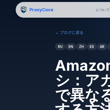
ProxyCove
について
←
ブログに戻る
RU
EN
ZH
ES
AR
Amazo
シ：ア
で異な
する方