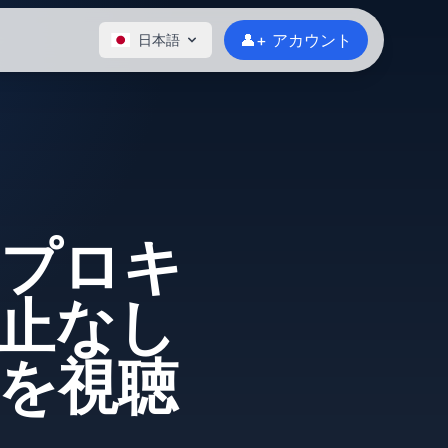
👤+ アカウント
日本語
oのプロキ
止なし
を視聴