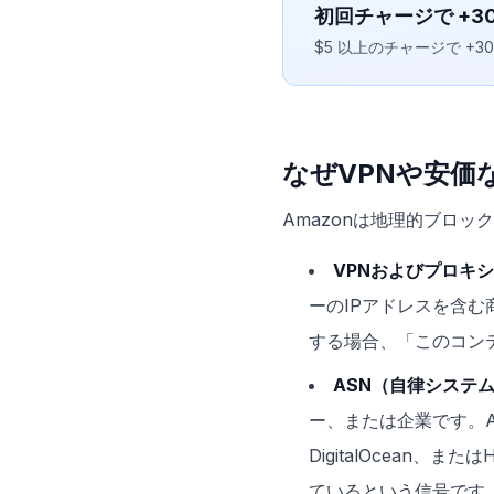
初回チャージで +3
$5 以上のチャージで +
なぜVPNや安価な
Amazonは地理的ブロ
VPNおよびプロキ
ーのIPアドレスを含
する場合、「このコン
ASN（自律システ
ー、または企業です。A
DigitalOcean
ているという信号です