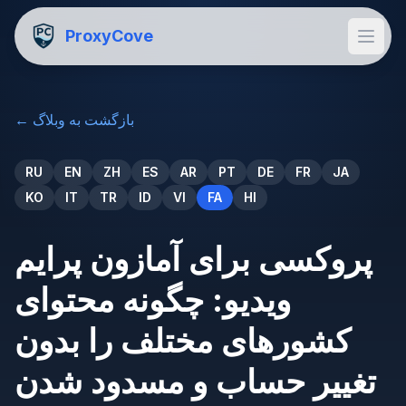
ProxyCove
بازگشت به وبلاگ
←
RU
EN
ZH
ES
AR
PT
DE
FR
JA
KO
IT
TR
ID
VI
FA
HI
پروکسی برای آمازون پرایم
ویدیو: چگونه محتوای
کشورهای مختلف را بدون
تغییر حساب و مسدود شدن