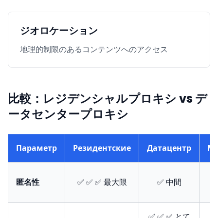
ジオロケーション
地理的制限のあるコンテンツへのアクセス
比較：レジデンシャルプロキシ vs デ
ータセンタープロキシ
Параметр
Резидентские
Датацентр
М
✅
匿名性
✅ ✅ ✅ 最大限
✅ 中間
✅ ✅ ✅ とて