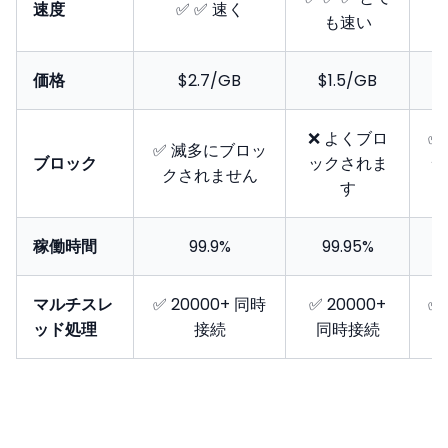
速度
✅ ✅ 速く
も速い
価格
$2.7/GB
$1.5/GB
❌ よくブロ
✅
✅ 滅多にブロッ
ブロック
ックされま
ッ
クされません
す
稼働時間
99.9%
99.95%
マルチスレ
✅ 20000+ 同時
✅ 20000+
✅ 
ッド処理
接続
同時接続