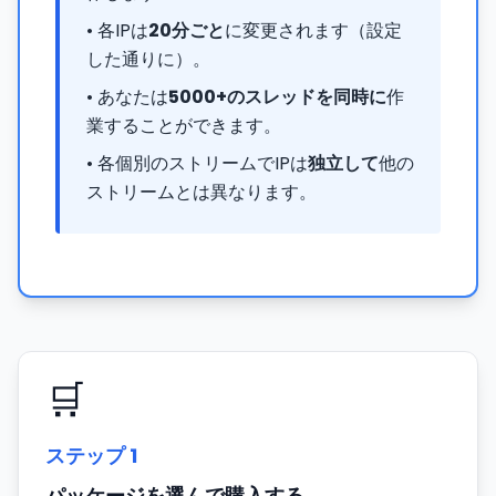
• 各IPは
20分ごと
に変更されます（設定
した通りに）。
• あなたは
5000+のスレッドを同時に
作
業することができます。
• 各個別のストリームでIPは
独立して
他の
ストリームとは異なります。
🛒
ステップ
1
パッケージを選んで購入する