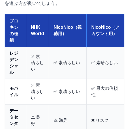
を選ぶ方が良いでしょう。
プロ
キシ
NHK
NicoNico（視
NicoNico（ア
の種
World
聴用）
カウント用）
類
レジ
✅ 素
デン
晴らし
✅ 素晴らしい
✅ 素晴らしい
シャ
い
ル
✅ 素
モバ
✅ 最大の信頼
晴らし
✅ 素晴らしい
イル
性
い
デー
タセ
⚠️ 良
⚠️ 満足
❌ リスク
ンタ
好