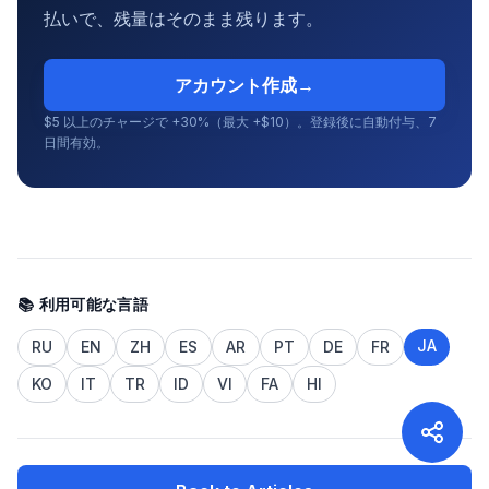
払いで、残量はそのまま残ります。
アカウント作成
→
$5 以上のチャージで +30%（最大 +$10）。登録後に自動付与、7
日間有効。
📚 利用可能な言語
JA
RU
EN
ZH
ES
AR
PT
DE
FR
KO
IT
TR
ID
VI
FA
HI