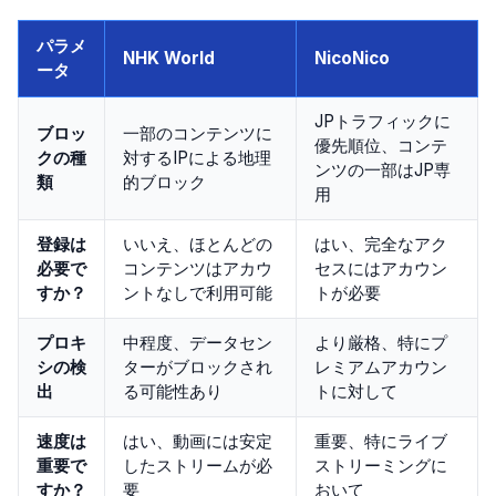
パラメ
NHK World
NicoNico
ータ
JPトラフィックに
ブロッ
一部のコンテンツに
優先順位、コンテ
クの種
対するIPによる地理
ンツの一部はJP専
類
的ブロック
用
登録は
いいえ、ほとんどの
はい、完全なアク
必要で
コンテンツはアカウ
セスにはアカウン
すか？
ントなしで利用可能
トが必要
プロキ
中程度、データセン
より厳格、特にプ
シの検
ターがブロックされ
レミアムアカウン
出
る可能性あり
トに対して
速度は
はい、動画には安定
重要、特にライブ
重要で
したストリームが必
ストリーミングに
すか？
要
おいて