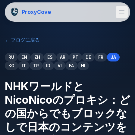
ProxyCove
←
ブログに戻る
RU
EN
ZH
ES
AR
PT
DE
FR
JA
KO
IT
TR
ID
VI
FA
HI
NHKワールドと
NicoNicoのプロキシ：ど
の国からでもブロックな
しで日本のコンテンツを