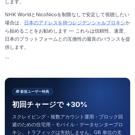
します。
NHK WorldとNicoNicoを制限なしで安定して視聴したい
場合は、
日本のアドレスを持つレジデンシャルプロキシ
か
ら始めることをお勧めします — これらは信頼性、速度、
日本のプラットフォームとの互換性の最良のバランスを提
供します。
```
🎁
新規ユーザー特典
初回チャージで +30%
スクレイピング・複数アカウント運用・ブロック回
避のための住宅用・モバイル・データセンタープロ
キシ。トラフィックは失効しません。GB 単位の支