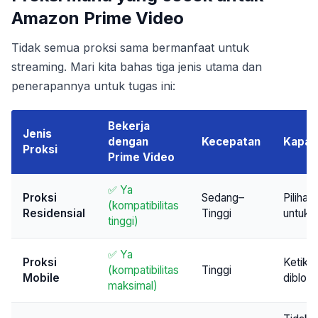
Amazon Prime Video
Tidak semua proksi sama bermanfaat untuk
streaming. Mari kita bahas tiga jenis utama dan
penerapannya untuk tugas ini:
Bekerja
Jenis
dengan
Kecepatan
Kapan
Proksi
Prime Video
✅ Ya
Proksi
Sedang–
Pilihan
(kompatibilitas
Residensial
Tinggi
untuk 
tinggi)
✅ Ya
Proksi
Ketika 
(kompatibilitas
Tinggi
Mobile
diblokir
maksimal)