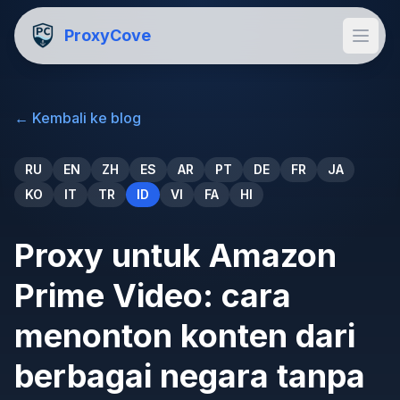
ProxyCove
←
Kembali ke blog
RU
EN
ZH
ES
AR
PT
DE
FR
JA
KO
IT
TR
ID
VI
FA
HI
Proxy untuk Amazon
Prime Video: cara
menonton konten dari
berbagai negara tanpa