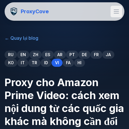
ProxyCove
←
Quay lại blog
RU
EN
ZH
ES
AR
PT
DE
FR
JA
KO
IT
TR
ID
VI
FA
HI
Proxy cho Amazon
Prime Video: cách xem
nội dung từ các quốc gia
khác mà không cần đổi