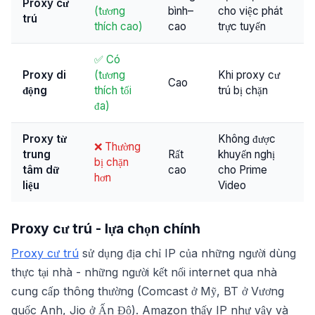
Proxy cư
(tương
bình–
cho việc phát
trú
thích cao)
cao
trực tuyến
✅ Có
Proxy di
(tương
Khi proxy cư
Cao
động
thích tối
trú bị chặn
đa)
Proxy từ
Không được
❌ Thường
trung
Rất
khuyến nghị
bị chặn
tâm dữ
cao
cho Prime
hơn
liệu
Video
Proxy cư trú - lựa chọn chính
Proxy cư trú
sử dụng địa chỉ IP của những người dùng
thực tại nhà - những người kết nối internet qua nhà
cung cấp thông thường (Comcast ở Mỹ, BT ở Vương
quốc Anh, Jio ở Ấn Độ). Amazon thấy IP như vậy và