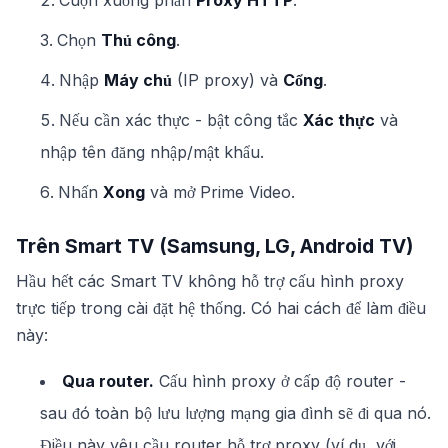
Cuộn xuống phần
Proxy HTTP
.
Chọn
Thủ công
.
Nhập
Máy chủ
(IP proxy) và
Cổng
.
Nếu cần xác thực - bật công tắc
Xác thực
và
nhập tên đăng nhập/mật khẩu.
Nhấn
Xong
và mở Prime Video.
Trên Smart TV (Samsung, LG, Android TV)
Hầu hết các Smart TV không hỗ trợ cấu hình proxy
trực tiếp trong cài đặt hệ thống. Có hai cách để làm điều
này:
Qua router.
Cấu hình proxy ở cấp độ router -
sau đó toàn bộ lưu lượng mạng gia đình sẽ đi qua nó.
Điều này yêu cầu router hỗ trợ proxy (ví dụ, với