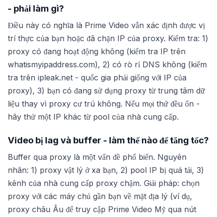
- phải làm gì?
Điều này có nghĩa là Prime Video vẫn xác định được vị
trí thực của bạn hoặc đã chặn IP của proxy. Kiểm tra: 1)
proxy có đang hoạt động không (kiểm tra IP trên
whatismyipaddress.com), 2) có rò rỉ DNS không (kiểm
tra trên ipleak.net - quốc gia phải giống với IP của
proxy), 3) bạn có đang sử dụng proxy từ trung tâm dữ
liệu thay vì proxy cư trú không. Nếu mọi thứ đều ổn -
hãy thử một IP khác từ pool của nhà cung cấp.
Video bị lag và buffer - làm thế nào để tăng tốc?
Buffer qua proxy là một vấn đề phổ biến. Nguyên
nhân: 1) proxy vật lý ở xa bạn, 2) pool IP bị quá tải, 3)
kênh của nhà cung cấp proxy chậm. Giải pháp: chọn
proxy với các máy chủ gần bạn về mặt địa lý (ví dụ,
proxy châu Âu để truy cập Prime Video Mỹ qua nút