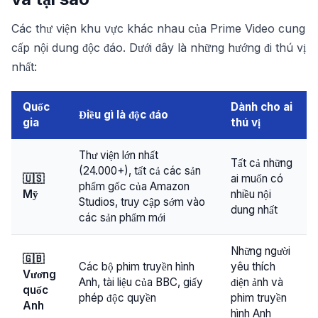
Các thư viện khu vực khác nhau của Prime Video cung
cấp nội dung độc đáo. Dưới đây là những hướng đi thú vị
nhất:
Quốc
Dành cho ai
Điều gì là độc đáo
gia
thú vị
Thư viện lớn nhất
Tất cả những
(24.000+), tất cả các sản
🇺🇸
ai muốn có
phẩm gốc của Amazon
Mỹ
nhiều nội
Studios, truy cập sớm vào
dung nhất
các sản phẩm mới
Những người
🇬🇧
Các bộ phim truyền hình
yêu thích
Vương
Anh, tài liệu của BBC, giấy
điện ảnh và
quốc
phép độc quyền
phim truyền
Anh
hình Anh