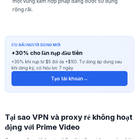
một vùng xám hợp pháp đang được sử dụng
rộng rãi.
ƯU ĐÃI NGƯỜI DÙNG MỚI
+30% cho lần nạp đầu tiên
+30% khi nạp từ $5 (tối đa +$10). Tự động áp dụng sau
khi đăng ký, có hiệu lực 7 ngày.
Tạo tài khoản
→
Tại sao VPN và proxy rẻ không hoạt
động với Prime Video