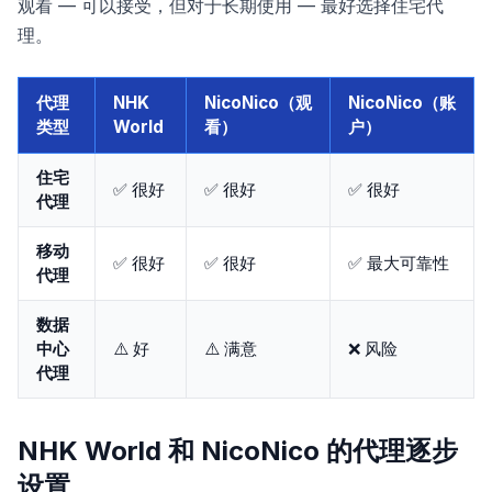
观看 — 可以接受，但对于长期使用 — 最好选择住宅代
理。
代理
NHK
NicoNico（观
NicoNico（账
类型
World
看）
户）
住宅
✅ 很好
✅ 很好
✅ 很好
代理
移动
✅ 很好
✅ 很好
✅ 最大可靠性
代理
数据
中心
⚠️ 好
⚠️ 满意
❌ 风险
代理
NHK World 和 NicoNico 的代理逐步
设置