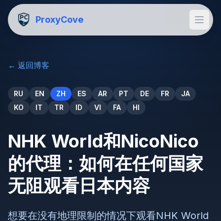
ProxyCove
←
返回博客
RU
EN
ZH
ES
AR
PT
DE
FR
JA
KO
IT
TR
ID
VI
FA
HI
NHK World和NicoNico
的代理：如何在任何国家
无阻观看日本内容
想要在没有地理限制的情况下观看NHK World