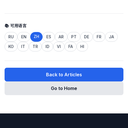
📚 可用语言
ZH
RU
EN
ES
AR
PT
DE
FR
JA
KO
IT
TR
ID
VI
FA
HI
Back to Articles
Go to Home