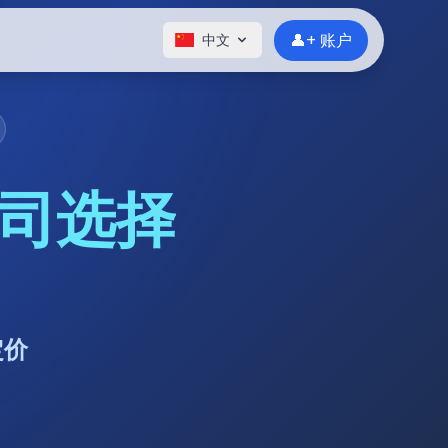
👤+ 账户
中文
公司选择
定价