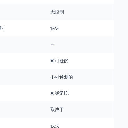
无控制
小时
缺失
—
❌ 可疑的
不可预测的
❌ 经常吃
取决于
缺失