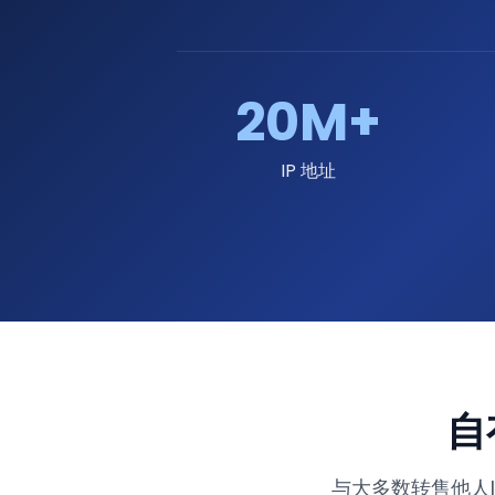
20M+
IP 地址
自
与大多数转售他人I