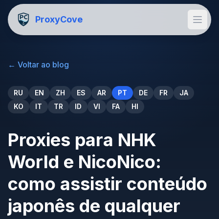
ProxyCove
←
Voltar ao blog
RU
EN
ZH
ES
AR
PT
DE
FR
JA
KO
IT
TR
ID
VI
FA
HI
Proxies para NHK
World e NicoNico:
como assistir conteúdo
japonês de qualquer