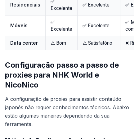
✅
Residenciais
✅ Excelente
✅ Exc
Excelente
✅
✅ Má
Móveis
✅ Excelente
Excelente
confia
Data center
⚠️ Bom
⚠️ Satisfatório
❌ Ris
Configuração passo a passo de
proxies para NHK World e
NicoNico
A configuração de proxies para assistir conteúdo
japonês não requer conhecimentos técnicos. Abaixo
estão algumas maneiras dependendo da sua
ferramenta.