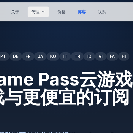
关于
代理
价格
博客
联系
PT
DE
FR
JA
KO
IT
TR
ID
VI
FA
HI
Game Pass云
与更便宜的订阅 