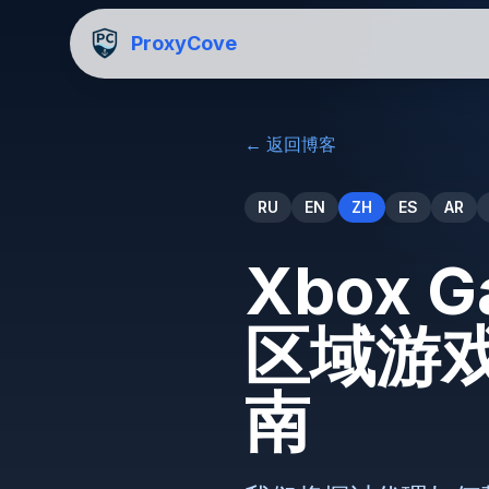
ProxyCove
←
返回博客
RU
EN
ZH
ES
AR
Xbox 
区域游戏
南