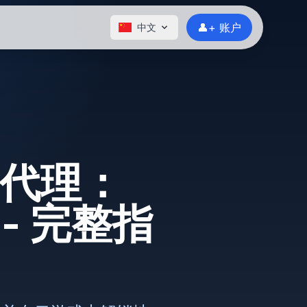
👤+ 账户
中文
游戏代理：
- 完整指