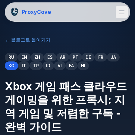
ProxyCove
←
블로그로 돌아가기
RU
EN
ZH
ES
AR
PT
DE
FR
JA
KO
IT
TR
ID
VI
FA
HI
Xbox 게임 패스 클라우드
게이밍을 위한 프록시: 지
역 게임 및 저렴한 구독 -
완벽 가이드