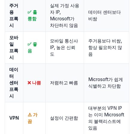
주거
실제 가정 사용
용
✅ 훌
자 IP,
데이터 센터보다
프록
륭함
Microsoft가
비쌈
시
차단하지 않음
모바
모바일 통신사
주거용보다 비쌈,
일
✅ 좋
IP, 높은 신뢰
항상 필요하지 않
프록
음
도
음
시
데이
터
Microsoft가 쉽게
센터
❌ 나쁨
저렴하고 빠름
식별하고 차단함
프록
시
대부분의 VPN IP
⚠️ 가
는 이미 Microsoft
VPN
설정이 간편함
끔
의 블랙리스트에
있음