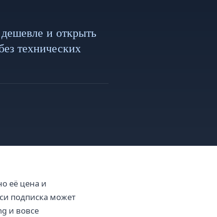
дешевле и открыть
без технических
о её цена и
уси подписка может
ng и вовсе