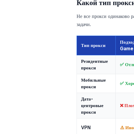
Какой тип прокс
Не все прокси одинаково 
задачи.
Подхо
Тип прокси
Game
Резидентные
✅ Отл
прокси
Мобильные
✅ Хор
прокси
Дата-
центровые
❌ Пло
прокси
VPN
⚠️ Ино