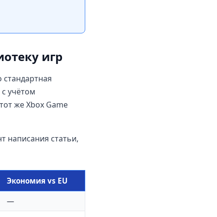
иотеку игр
о стандартная
 с учётом
 тот же Xbox Game
т написания статьи,
Экономия vs EU
—