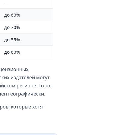
—
до 60%
до 70%
до 55%
до 60%
ицензионных
ских издателей могут
ийском регионе. То же
чен географически.
ров, которые хотят