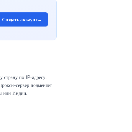
Создать аккаунт
→
у страну по IP-адресу.
 Прокси-сервер подменяет
ны или Индии.