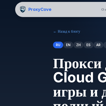
ProxyCove
О 
←
Назад к блогу
RU
EN
ZH
ES
AR
Прокси
Cloud 
игры и 
полный 