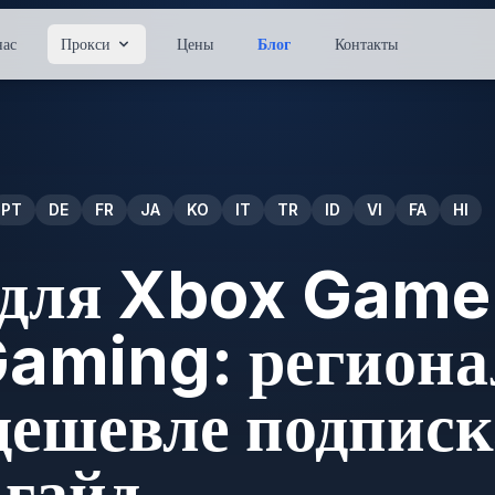
нас
Прокси
Цены
Блог
Контакты
PT
DE
FR
JA
KO
IT
TR
ID
VI
FA
HI
 для Xbox Game
Gaming: регион
дешевле подпис
гайд