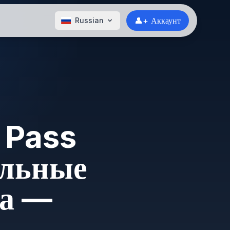
👤+ Аккаунт
Russian
 Pass
альные
ка —