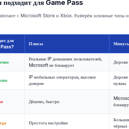
и подходит для Game Pass
работают с Microsoft Store и Xbox. Разберём основные типы и
дит для
Плюсы
Минус
 Pass?
Реальные IP домашних пользователей,
ично
Дороже 
Microsoft не блокирует
IP мобильных операторов, высокое
Дороже 
ошо
доверие
нужны
Microso
хо
Дёшево, быстро
блокиру
Большин
гда
Простота настройки
чёрных 