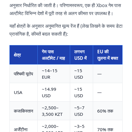
अनुसार निर्धारित की जाती है। परिणामस्वरूप, एक ही Xbox गेम पास
अल्टीमेट विभिन्न देशों में पूरी तरह से अलग कीमत पर उपलब्ध है।
यहाँ क्षेत्रों के अनुसार अनुमानित मूल्य रेंज हैं (लेख लिखने के समय डेटा
प्रासंगिक है, कीमतें बदल सकती हैं):
गेम पास
लगभग
EU की
क्षेत्र
अल्टीमेट / माह
USD में
तुलना में बचत
~14–15
~15
पश्चिमी यूरोप
—
EUR
USD
~14.99
~15
USA
—
USD
USD
~2,500–
~5–7
कजाकिस्तान
60% तक
3,500 KZT
USD
~2,000–
~3–5
अर्जेंटीना
70% तक