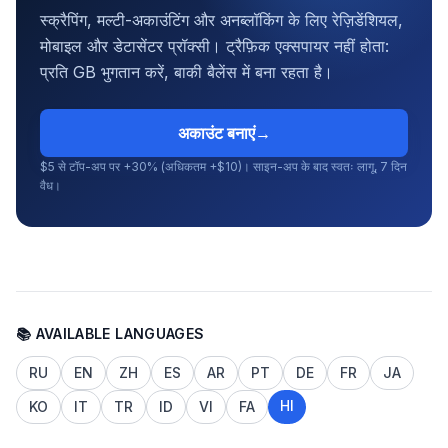
स्क्रैपिंग, मल्टी-अकाउंटिंग और अनब्लॉकिंग के लिए रेज़िडेंशियल,
मोबाइल और डेटासेंटर प्रॉक्सी। ट्रैफ़िक एक्सपायर नहीं होता:
प्रति GB भुगतान करें, बाकी बैलेंस में बना रहता है।
अकाउंट बनाएं
→
$5 से टॉप-अप पर +30% (अधिकतम +$10)। साइन-अप के बाद स्वतः लागू, 7 दिन
वैध।
📚 AVAILABLE LANGUAGES
RU
EN
ZH
ES
AR
PT
DE
FR
JA
HI
KO
IT
TR
ID
VI
FA