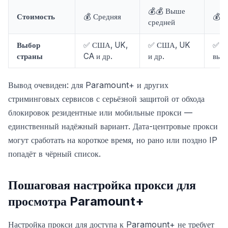
💰💰 Выше
Стоимость
💰 Средняя
💰 Н
средней
Выбор
✅ США, UK,
✅ США, UK
✅ Ш
страны
CA и др.
и др.
выб
Вывод очевиден: для Paramount+ и других
стриминговых сервисов с серьёзной защитой от обхода
блокировок резидентные или мобильные прокси —
единственный надёжный вариант. Дата-центровые прокси
могут сработать на короткое время, но рано или поздно IP
попадёт в чёрный список.
Пошаговая настройка прокси для
просмотра Paramount+
Настройка прокси для доступа к Paramount+ не требует