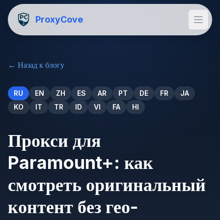
ProxyCove
←
Назад к блогу
RU
EN
ZH
ES
AR
PT
DE
FR
JA
KO
IT
TR
ID
VI
FA
HI
Прокси для
Paramount+: как
смотреть оригинальный
контент без гео-