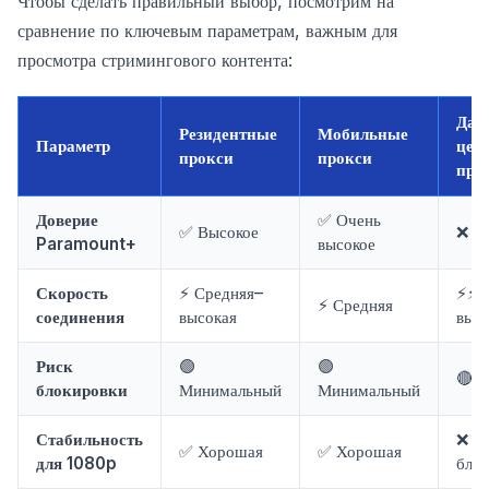
Чтобы сделать правильный выбор, посмотрим на
сравнение по ключевым параметрам, важным для
просмотра стримингового контента:
Дат
Резидентные
Мобильные
Параметр
цен
прокси
прокси
про
Доверие
✅ Очень
✅ Высокое
❌ Н
Paramount+
высокое
Скорость
⚡ Средняя–
⚡⚡ 
⚡ Средняя
соединения
высокая
выс
Риск
🟢
🟢
🔴 
блокировки
Минимальный
Минимальный
Стабильность
❌ Ч
✅ Хорошая
✅ Хорошая
для 1080p
блок