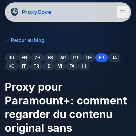
ProxyCove
←
Retour au blog
RU
EN
ZH
ES
AR
PT
DE
FR
JA
KO
IT
TR
ID
VI
FA
HI
Proxy pour
Paramount+: comment
regarder du contenu
original sans