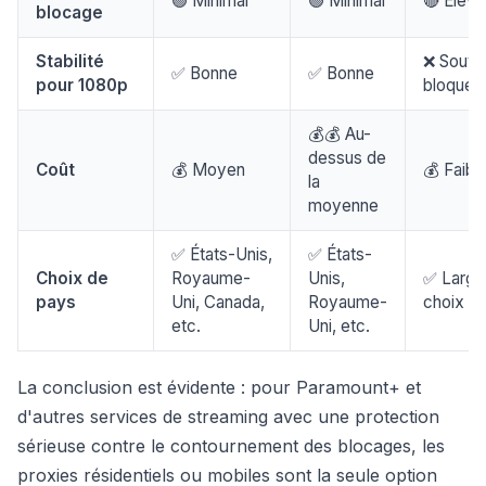
🟢 Minimal
🟢 Minimal
🔴 Élevé
blocage
Stabilité
❌ Souve
✅ Bonne
✅ Bonne
pour 1080p
bloqué
💰💰 Au-
dessus de
Coût
💰 Moyen
💰 Faibl
la
moyenne
✅ États-Unis,
✅ États-
Choix de
Royaume-
Unis,
✅ Large
pays
Uni, Canada,
Royaume-
choix
etc.
Uni, etc.
La conclusion est évidente : pour Paramount+ et
d'autres services de streaming avec une protection
sérieuse contre le contournement des blocages, les
proxies résidentiels ou mobiles sont la seule option