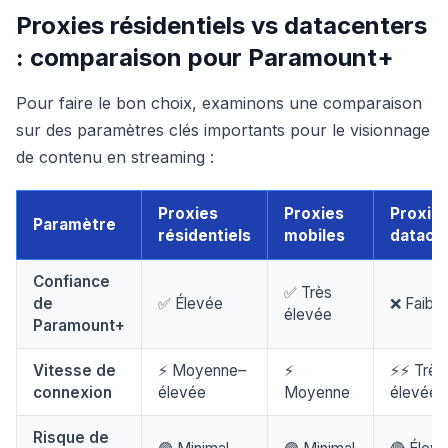
Proxies résidentiels vs datacenters
: comparaison pour Paramount+
Pour faire le bon choix, examinons une comparaison
sur des paramètres clés importants pour le visionnage
de contenu en streaming :
Proxies
Proxies
Proxie
Paramètre
résidentiels
mobiles
datace
Confiance
✅ Très
de
✅ Élevée
❌ Faible
élevée
Paramount+
Vitesse de
⚡ Moyenne–
⚡
⚡⚡ Très
connexion
élevée
Moyenne
élevée
Risque de