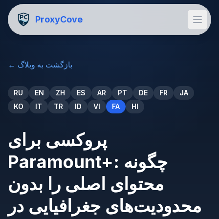
ProxyCove
بازگشت به وبلاگ
←
RU
EN
ZH
ES
AR
PT
DE
FR
JA
KO
IT
TR
ID
VI
FA
HI
پروکسی برای
Paramount+: چگونه
محتوای اصلی را بدون
محدودیت‌های جغرافیایی در