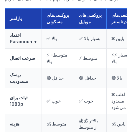
روکسی‌های
پروکسی‌های
پروکسی‌های
پارامتر
دیتاسنتر
موبایل
مسکونی
اعتماد
❌ پایین
✅ بسیار بالا
✅ بالا
Paramount+
⚡⚡ بسیار
⚡ متوسط–
⚡ متوسط
سرعت اتصال
بالا
بالا
ریسک
🔴 بالا
🟢 حداقل
🟢 حداقل
مسدودیت
❌ اغلب
ثبات برای
مسدود
✅ خوب
✅ خوب
1080p
می‌شود
💰💰 بالاتر
💰 پایین
💰 متوسط
هزینه
از متوسط