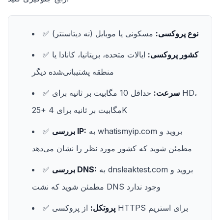
نوع پروکسی:
مسکونی یا موبایل (نه دیتاسنتر)
✅
کشور پروکسی:
ایالات متحده، بریتانیا، کانادا یا
✅
منطقه پشتیبانی‌شده دیگر
سرعت:
حداقل 10 مگابیت بر ثانیه برای HD،
✅
25+ مگابیت بر ثانیه برای 4K
به whatismyip.com بروید و
بررسی IP:
✅
مطمئن شوید که کشور مورد نظر را نشان می‌دهد
به dnsleaktest.com بروید و
بررسی DNS:
✅
مطمئن شوید که نشت DNS وجود ندارد
پروتکل:
از پروکسی HTTPS برای استریم
✅