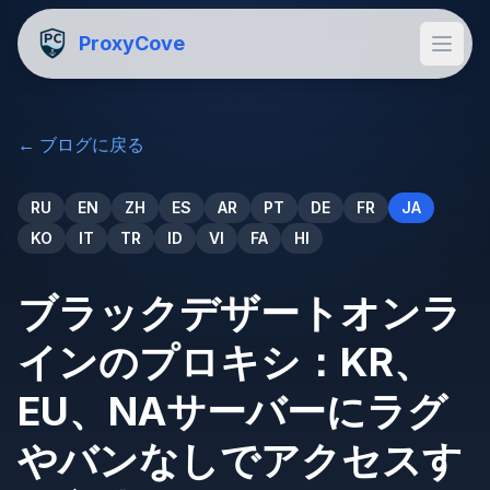
ProxyCove
←
ブログに戻る
RU
EN
ZH
ES
AR
PT
DE
FR
JA
KO
IT
TR
ID
VI
FA
HI
ブラックデザートオンラ
インのプロキシ：KR、
EU、NAサーバーにラグ
やバンなしでアクセスす