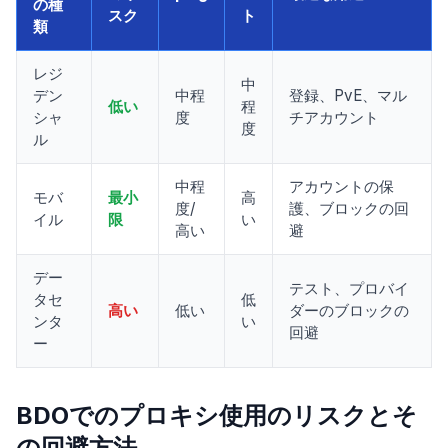
の種
スク
ト
類
レジ
中
デン
中程
登録、PvE、マル
低い
程
シャ
度
チアカウント
度
ル
中程
アカウントの保
モバ
最小
高
度/
護、ブロックの回
イル
限
い
高い
避
デー
テスト、プロバイ
タセ
低
高い
低い
ダーのブロックの
ンタ
い
回避
ー
BDOでのプロキシ使用のリスクとそ
の回避方法