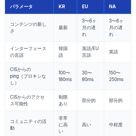
パラメータ
KR
EU
NA
3〜6ヶ
3〜6ヶ
コンテンツの新し
最新
月の遅
月の遅
さ
れ
れ
インターフェース
韓国
英語/EU
英語
の言語
語
言語
CISからの
100〜
30〜
150〜
ping（プロキシな
180ms
80ms
250ms
し）
CISからのアクセ
制限
部分的
部分的
ス可能性
あり
非常
コミュニティの活
に高
高い
中程度
動
い