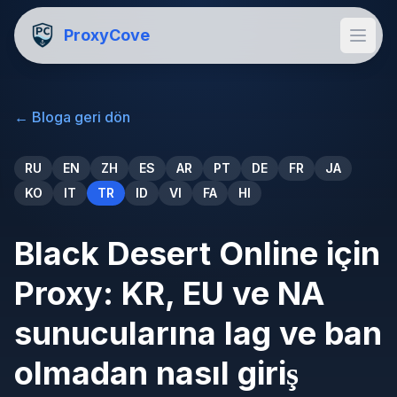
ProxyCove
←
Bloga geri dön
RU
EN
ZH
ES
AR
PT
DE
FR
JA
KO
IT
TR
ID
VI
FA
HI
Black Desert Online için
Proxy: KR, EU ve NA
sunucularına lag ve ban
olmadan nasıl giriş