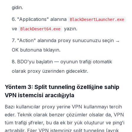
gidin.
"Applications" alanına
BlackDesertLauncher.exe
ve
yazın.
BlackDesert64.exe
"Action" alanında proxy sunucunuzu seçin →
OK butonuna tıklayın.
BDO'yu başlatın — oyunun trafiği otomatik
olarak proxy üzerinden gidecektir.
Yöntem 3: Split tunneling özelliğine sahip
VPN istemcisi aracılığıyla
Bazı kullanıcılar proxy yerine VPN kullanmayı tercih
eder. Teknik olarak benzer çözümler olsalar da, VPN
tüm trafiği şifreler, bu da ek bir yük oluşturur ve ping'i
artırabilir. Eğer VPN istemciniz split tunneling (ayrık