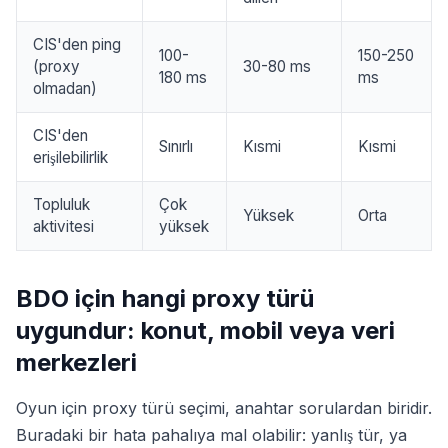
CIS'den ping
100-
150-250
(proxy
30-80 ms
180 ms
ms
olmadan)
CIS'den
Sınırlı
Kısmi
Kısmi
erişilebilirlik
Topluluk
Çok
Yüksek
Orta
aktivitesi
yüksek
BDO için hangi proxy türü
uygundur: konut, mobil veya veri
merkezleri
Oyun için proxy türü seçimi, anahtar sorulardan biridir.
Buradaki bir hata pahalıya mal olabilir: yanlış tür, ya