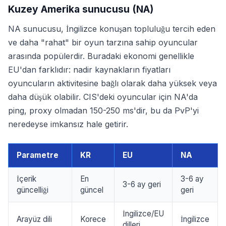
Kuzey Amerika sunucusu (NA)
NA sunucusu, İngilizce konuşan topluluğu tercih eden
ve daha "rahat" bir oyun tarzına sahip oyuncular
arasında popülerdir. Buradaki ekonomi genellikle
EU'dan farklıdır: nadir kaynakların fiyatları
oyuncuların aktivitesine bağlı olarak daha yüksek veya
daha düşük olabilir. CIS'deki oyuncular için NA'da
ping, proxy olmadan 150-250 ms'dir, bu da PvP'yi
neredeyse imkansız hale getirir.
Parametre
KR
EU
NA
İçerik
En
3-6 ay
3-6 ay geri
güncelliği
güncel
geri
İngilizce/EU
Arayüz dili
Korece
İngilizce
dilleri