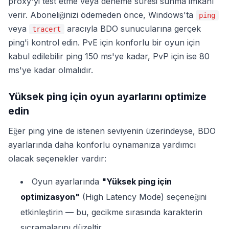
proxy'yi test etme veya deneme süresi sunma imkanı
verir. Aboneliğinizi ödemeden önce, Windows'ta
ping
veya
aracıyla BDO sunucularına gerçek
tracert
ping'i kontrol edin. PvE için konforlu bir oyun için
kabul edilebilir ping 150 ms'ye kadar, PvP için ise 80
ms'ye kadar olmalıdır.
Yüksek ping için oyun ayarlarını optimize
edin
Eğer ping yine de istenen seviyenin üzerindeyse, BDO
ayarlarında daha konforlu oynamanıza yardımcı
olacak seçenekler vardır:
Oyun ayarlarında
"Yüksek ping için
optimizasyon"
(High Latency Mode) seçeneğini
etkinleştirin — bu, gecikme sırasında karakterin
sıçramalarını düzeltir.