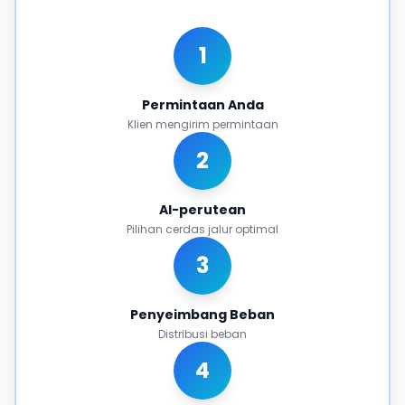
1
Permintaan Anda
Klien mengirim permintaan
2
AI-perutean
Pilihan cerdas jalur optimal
3
Penyeimbang Beban
Distribusi beban
4