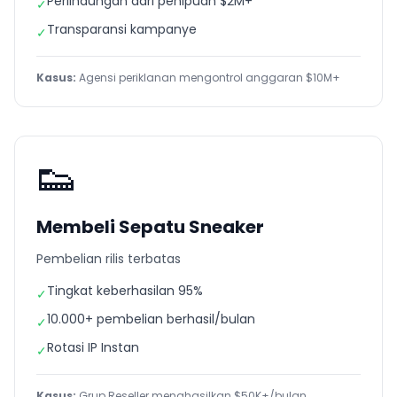
Perlindungan dari penipuan $2M+
✓
Transparansi kampanye
✓
Kasus:
Agensi periklanan mengontrol anggaran $10M+
👟
Membeli Sepatu Sneaker
Pembelian rilis terbatas
Tingkat keberhasilan 95%
✓
10.000+ pembelian berhasil/bulan
✓
Rotasi IP Instan
✓
Kasus:
Grup Reseller menghasilkan $50K+/bulan