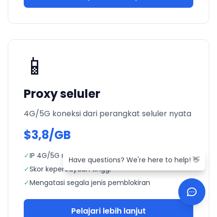
📱
Proxy seluler
4G/5G koneksi dari perangkat seluler nyata
$3,8/GB
✓
IP 4G/5G nyata
Have questions? We're here to help! 👋
Have questions? We're here to help! 👋
✓
Skor kepercayaan tinggi
✓
Mengatasi segala jenis pemblokiran
Pelajari lebih lanjut