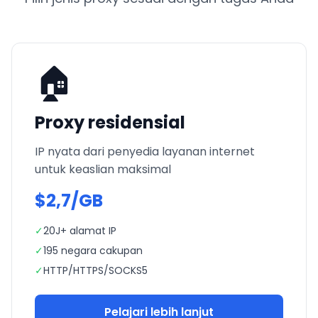
🏠
Proxy residensial
IP nyata dari penyedia layanan internet
untuk keaslian maksimal
$2,7/GB
✓
20J+ alamat IP
✓
195 negara cakupan
✓
HTTP/HTTPS/SOCKS5
Pelajari lebih lanjut