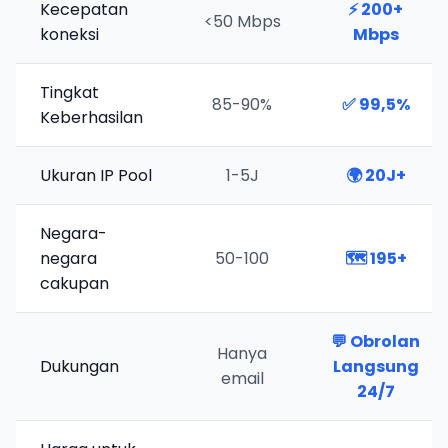
Kecepatan
⚡
200+
<50 Mbps
koneksi
Mbps
Tingkat
85-90%
✅
99,5%
Keberhasilan
Ukuran IP Pool
1-5J
🌍
20J+
Negara-
negara
50-100
🗺️
195+
cakupan
💬
Obrolan
Hanya
Dukungan
Langsung
email
24/7