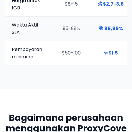
Harga untuk
$8-15
💰
$2,7-3,8
1GB
Waktu Aktif
95-98%
🎯
99,99%
SLA
Pembayaran
$50-100
✨
$1,5
minimum
Bagaimana perusahaan
menggunakan ProxyCove