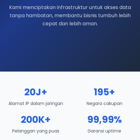
Kami menciptakan infrastruktur untuk akses data
tanpa hambatan, membantu bisnis tumbuh lebih
cepat dan lebih aman.
20J+
195+
Alamat IP dalam jaringan
Negara cakupan
200K+
99,99%
Pelanggan yang puas
Garansi uptime