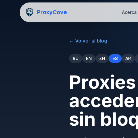
ProxyCove
Acerca
←
Volver al blog
RU
EN
ZH
ES
AR
Proxies
acceder
sin blo