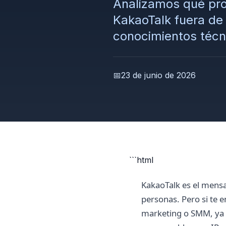
Analizamos qué pro
KakaoTalk fuera de
conocimientos técn
📅
23 de junio de 2026
```html
KakaoTalk es el mensa
personas. Pero si te 
marketing o SMM, ya t