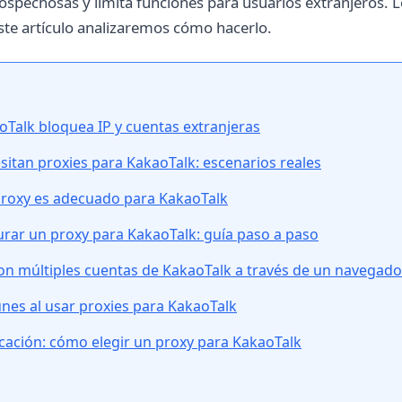
ospechosas y limita funciones para usuarios extranjeros. 
ste artículo analizaremos cómo hacerlo.
Talk bloquea IP y cuentas extranjeras
itan proxies para KakaoTalk: escenarios reales
proxy es adecuado para KakaoTalk
rar un proxy para KakaoTalk: guía paso a paso
on múltiples cuentas de KakaoTalk a través de un navegado
nes al usar proxies para KakaoTalk
ficación: cómo elegir un proxy para KakaoTalk