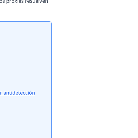
Los proxies resuelven
r antidetección