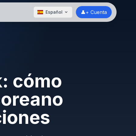
👤+ Cuenta
Español
k: cómo
coreano
ciones