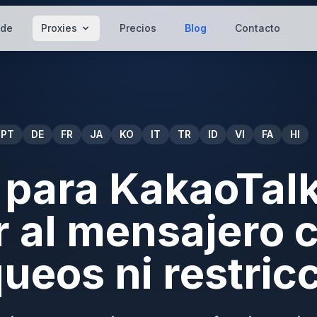
 de
Proxies
Precios
Blog
Contacto
PT
DE
FR
JA
KO
IT
TR
ID
VI
FA
HI
 para KakaoTal
 al mensajero 
queos ni restric