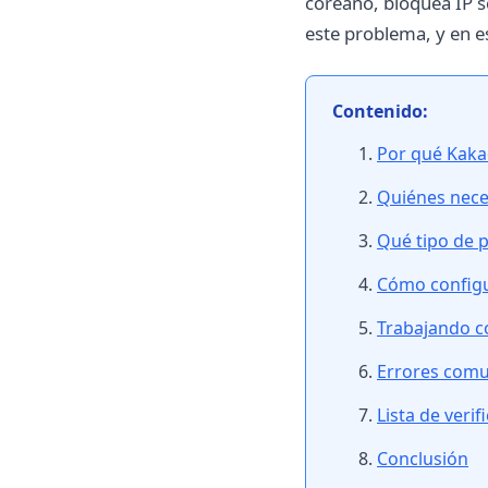
coreano, bloquea IP s
este problema, y en e
Contenido:
Por qué Kakao
Quiénes neces
Qué tipo de 
Cómo configu
Trabajando c
Errores comu
Lista de veri
Conclusión