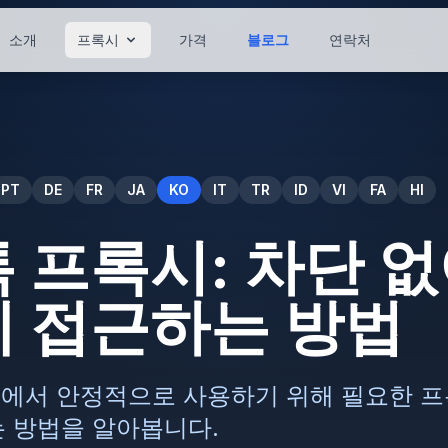
소개
프록시
가격
블로그
연락처
PT
DE
FR
JA
KO
IT
TR
ID
VI
FA
HI
 프록시: 차단 없
 접근하는 방법
국 외에서 안정적으로 사용하기 위해 필요한 
 방법을 알아봅니다.