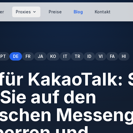
er
Proxies
Preise
Blog
Kontakt
PT
DE
FR
JA
KO
IT
TR
ID
VI
FA
HI
für KakaoTalk: 
 Sie auf den
ischen Messen
perren und