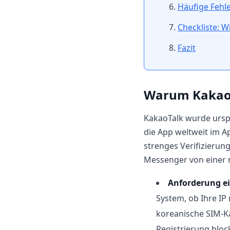
Häufige Fehl
Checkliste: 
Fazit
Warum KakaoTa
KakaoTalk wurde urspr
die App weltweit im A
strenges Verifizierun
Messenger von einer n
Anforderung e
System, ob Ihre I
koreanische SIM-Ka
Registrierung bloc