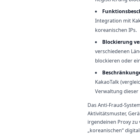
Funktionsbesc
Integration mit Ka
koreanischen IPs.
Blockierung ve
verschiedenen Länd
blockieren oder ei
Beschränkunge
KakaoTalk (verglei
Verwaltung dieser 
Das Anti-Fraud-System
Aktivitätsmuster, Gerä
irgendeinen Proxy zu 
„koreanischen“ digita