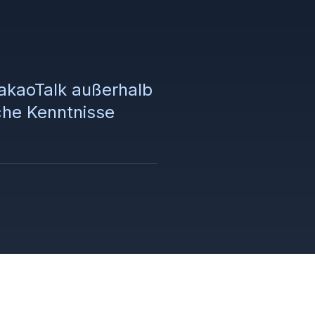
KakaoTalk außerhalb
che Kenntnisse