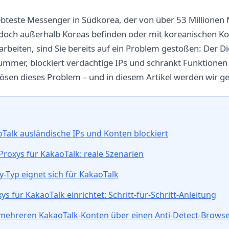
iebteste Messenger in Südkorea, der von über 53 Millione
edoch außerhalb Koreas befinden oder mit koreanischen Ko
beiten, sind Sie bereits auf ein Problem gestoßen: Der Di
mmer, blockiert verdächtige IPs und schränkt Funktionen 
lösen dieses Problem – und in diesem Artikel werden wir ge
alk ausländische IPs und Konten blockiert
roxys für KakaoTalk: reale Szenarien
-Typ eignet sich für KakaoTalk
s für KakaoTalk einrichtet: Schritt-für-Schritt-Anleitung
 mehreren KakaoTalk-Konten über einen Anti-Detect-Brows