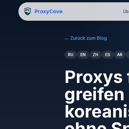
ProxyCove
Üb
←
Zurück zum Blog
RU
EN
ZH
ES
AR
Proxys 
greifen
korean
ohne S