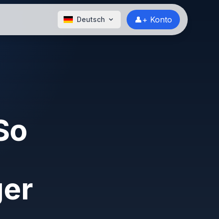
👤+ Konto
Deutsch
So
ger