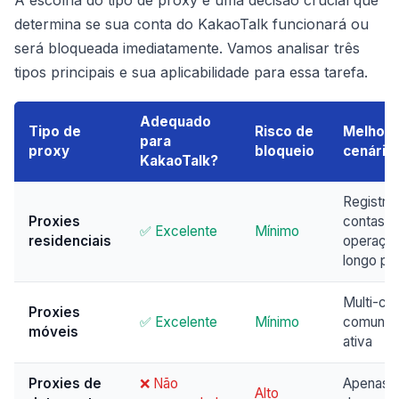
determina se sua conta do KakaoTalk funcionará ou
será bloqueada imediatamente. Vamos analisar três
tipos principais e sua aplicabilidade para essa tarefa.
Adequado
Tipo de
Risco de
Melhor
para
proxy
bloqueio
cenário
KakaoTalk?
Registro
Proxies
contas,
✅ Excelente
Mínimo
residenciais
operaçã
longo pr
Multi-con
Proxies
✅ Excelente
Mínimo
comunic
móveis
ativa
Proxies de
❌ Não
Apenas t
Alto