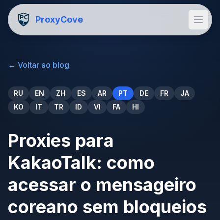
ProxyCove
←
Voltar ao blog
RU
EN
ZH
ES
AR
PT
DE
FR
JA
KO
IT
TR
ID
VI
FA
HI
Proxies para
KakaoTalk: como
acessar o mensageiro
coreano sem bloqueios