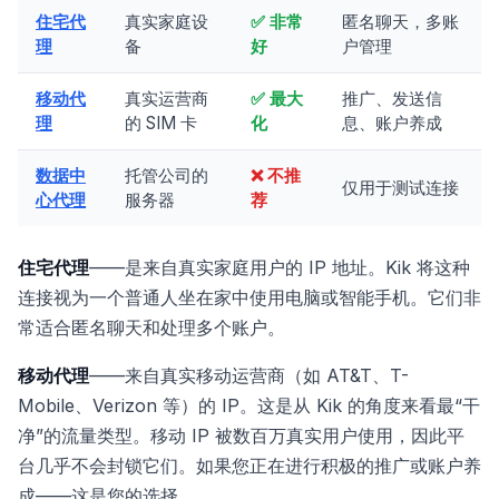
住宅代
真实家庭设
✅ 非常
匿名聊天，多账
理
备
好
户管理
移动代
真实运营商
✅ 最大
推广、发送信
理
的 SIM 卡
化
息、账户养成
数据中
托管公司的
❌ 不推
仅用于测试连接
心代理
服务器
荐
住宅代理
——是来自真实家庭用户的 IP 地址。Kik 将这种
连接视为一个普通人坐在家中使用电脑或智能手机。它们非
常适合匿名聊天和处理多个账户。
移动代理
——来自真实移动运营商（如 AT&T、T-
Mobile、Verizon 等）的 IP。这是从 Kik 的角度来看最“干
净”的流量类型。移动 IP 被数百万真实用户使用，因此平
台几乎不会封锁它们。如果您正在进行积极的推广或账户养
成——这是您的选择。