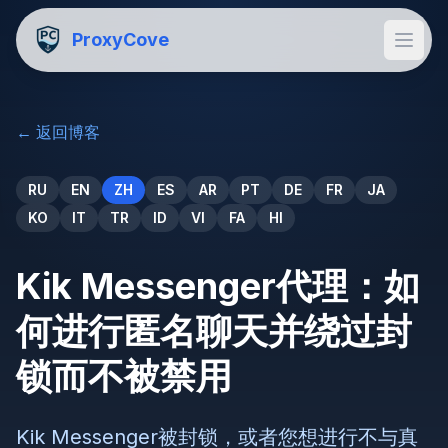
ProxyCove
←
返回博客
RU
EN
ZH
ES
AR
PT
DE
FR
JA
KO
IT
TR
ID
VI
FA
HI
Kik Messenger代理：如
何进行匿名聊天并绕过封
锁而不被禁用
Kik Messenger被封锁，或者您想进行不与真