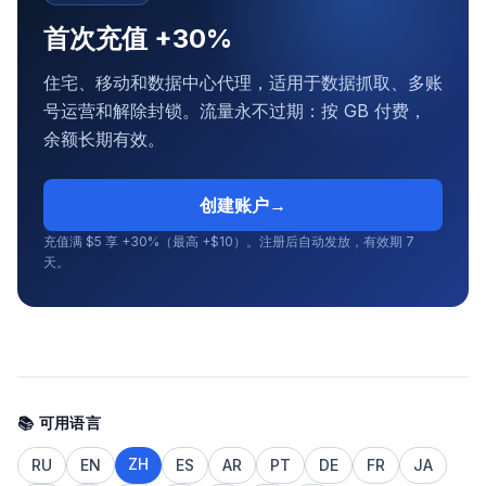
首次充值 +30%
住宅、移动和数据中心代理，适用于数据抓取、多账
号运营和解除封锁。流量永不过期：按 GB 付费，
余额长期有效。
创建账户
→
充值满 $5 享 +30%（最高 +$10）。注册后自动发放，有效期 7
天。
📚 可用语言
ZH
RU
EN
ES
AR
PT
DE
FR
JA