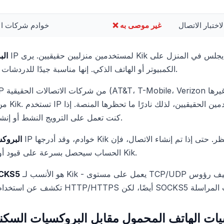
اختبار الاتصال
❌ غير موصى به
خوادم شركات ال
الب
الكمبيوتر أو الهاتف الذكي. إنها مناسبة جيدًا للدردشات المجهولة وإدارة عدة حسابات.
من حركة 
كنت تعمل على الترويج النشط أو إنشاء الحسابات - فهذا هو خيارك.
البروكس
الحساب سيحصل بسرعة على قيود أو حظر. لا ينبغي استخدامها مع Kik.
هو الأنسب لـ Kik - يعمل على مستوى TCP/UDP ولا يضيف رؤوس HTTP التي قد
CKS5