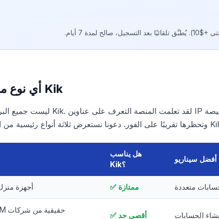
أي نوع من البروكسي يناسب Kik
ليست جميع البروكسيات تعمل بشكل جيد مع
ا لـ Kik Messenger.
هل يناسب
أفضل سيناريو
Kik؟
حسابات متعددة
✅ ممتازة
أجهزة منزلي
نشاء الحسابات
✅ أقصى حد