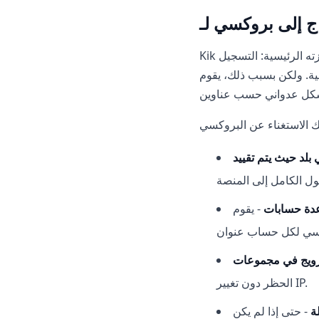
Kik هو تطبيق مراسلة ذو جمهور متعدد الملايين، مشهور بشكل خاص في الولايات المتحدة وكندا. ميزته الرئيسية: التسجيل
ذلك، يقوم Kik بمراقبة النشاط
عدة حسابات
- يقوم Kik بحظر الحسابات حسب IP عند اكتشاف عدة ملفات شخصية من عنوان واحد.
الحظر دون تغيير IP.
ة
- حتى إذا لم يكن Kik محظورًا، فإن عنوان IP الحقيقي الخاص بك مرئي للمنصة.