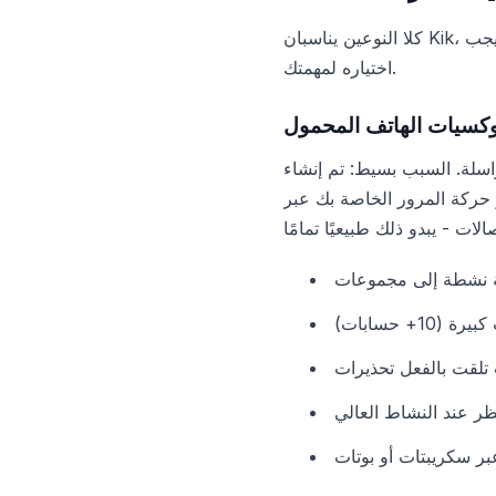
كلا النوعين يناسبان Kik، لكن لكل منهما نقاط قوة خاصة به. دعونا نستعرض سيناريوهات محددة حتى تتمكن من فهم ما يجب
اختياره لمهمتك.
وكسيات الهاتف المحمول
يط: تم إنشاء Kik في الأصل كتطبيق
كة المرور الخاصة بك عبر IP
ية نشطة إلى مجموعات
+ حسابات)
تلقت بالفعل تحذيرات
ر عند النشاط العالي
عبر سكريبتات أو بوتات