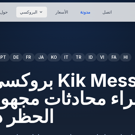
اتصل
مدونة
الأسعار
البروكسي
حول
PT
DE
FR
JA
KO
IT
TR
ID
VI
FA
HI
بروكسي لبرنام
راء محادثات مجهول
الحظر 