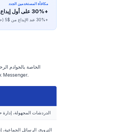
مكافأة المستخدمين الجدد
+30% على أول إيداع
+30% عند الإيداع من $5 (حتى +$10). يُطبَّق تلقائيًا بعد التسجيل، صالح لمدة 7 أيام.
وتحظرها تقريبًا على الفور. دعونا نستعرض ثلاثة أنواع رئيسية من البروكسيات ومدى ملاءمته
الدردشات المجهولة، إدارة 
الترويج، الرسائل الجماعية، إ