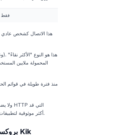
فقط ل
تكشف عن استخدام البروكسي. تعمل بروكسيات HTTP/HTTPS أيضًا، لكن SOCKS5 أكثر موثوقية لتطبيقات المراسلة.
بروكسيات الهاتف المحمول مقابل البروكسيات السكنية: مقارنة مفصلة لـ Kik