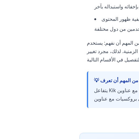
فية ظهور المحتوى
لمهم أن نفهم: يستخدم Kik عدة مستويات من الحماية. بالإضافة إلى عنوان IP، تقوم المنصة بتحليل User-Agent
 ليس كافيًا - تحتاج إلى النوع الصحيح من
💡 من المهم أن تعرف
يتفاعل Kik بشكل صارم مع عناوين IP الخاصة بمراكز البيانات - لقد تم إدراجها في قوائم الحظر منذ فترة طويلة.