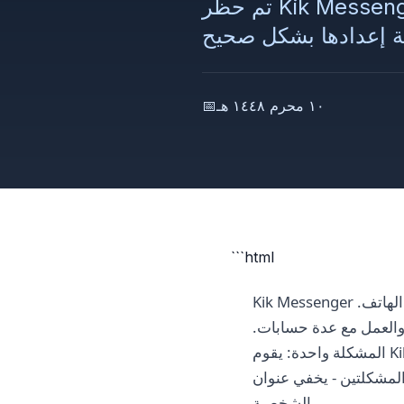
تم حظر Kik Messenger أو هل ترغب في إجراء محادثات مجهولة دون ربطها بعنوان IP
١٠ محرم ١٤٤٨ هـ
📅
```html
Kik Messenger هو واحد من القلائل من تطبيقات المراسلة التي يمكنك من خلالها التواصل دون ربط رقم الهاتف.
والعمل مع عدة حسابات.
المشكلة واحدة: يقوم Kik بحظر الحسابات بنشاط عند اكتشاف نشاط مشبوه ويقطع الوصول حسب عنوان IP. يقوم
قيقي الخاص بك ويسمح لك بالعمل مع أي عدد من الملفات
الشخصية.