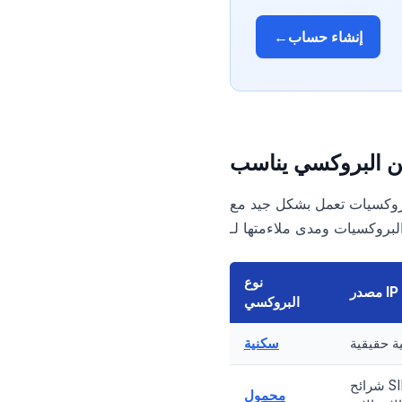
إنشاء حساب
←
 Kik. لقد تعلمت المنصة التعرف على عناوين IP الخاصة بالخوادم الرخيصة
نوع
مصدر IP
البروكسي
ة حقيقية
سكنية
شرائح SIM حقيقية من شركات
محمول