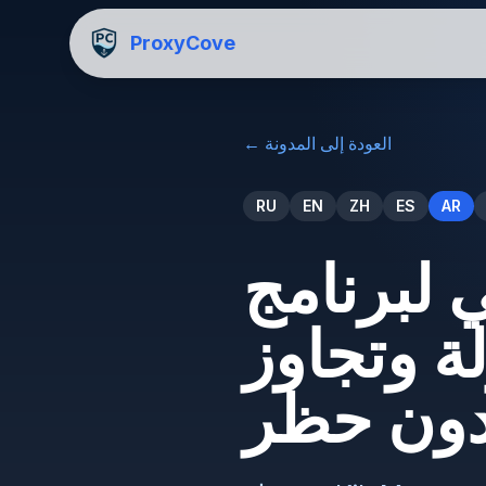
ProxyCove
العودة إلى المدونة
←
RU
EN
ZH
ES
AR
ج Kik Messenger:
ة وتجاوز
دون حظر