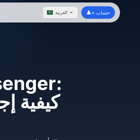
👤+ حساب
العربية
كيفية إج