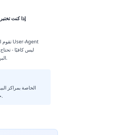
إذا كنت تختب
البروكسي بالتزامن مع متصفح مكافحة الكشف. سنناقش ذلك بمزيد من التفصيل في الأقسام التالية.
للعمل مع تطبيق المراسلة، تحتاج إلى بروكسيات مع عناوين IP "حقيقية" لمستخدمين حقيقيين.