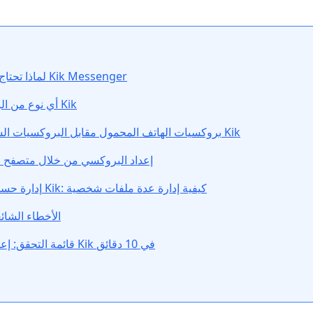
لماذا تحتاج إلى بروكسي لـ Kik Messenger
أي نوع من البروكسي يناسب Kik
بروكسيات الهاتف المحمول مقابل البروكسيات السكنية: مقارنة لـ Kik
إعداد البروكسي من خلال متصفح
إدارة حسابات متعددة في Kik: كيفية إدارة عدة ملفات شخصية
الأخطاء الشائع
قائمة التحقق: إعداد البروكسي لـ Kik في 10 دقائق