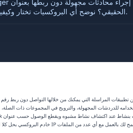
الحقيقي؟ نوضح أي البروكسيات تختار وكيفية إعدادها بشكل صحيح.
تخدامه للدردشات المجهولة، والترويج في المجموعات ذات الصلة، 
خادم البروكسي بحل كلا المشكلتين - يخفي عنوان IP الح