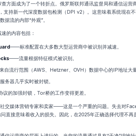
网审查方面成为了一个转折点。俄罗斯联邦通讯监督局和通信运营
），支持新一代深度数据包检测（DPI v2）。这意味着系统现在
数据流的内部“外观”。
减速的内容包括：
uard
——标准配置在大多数大型运营商中被识别并减速。
cks
——流量根据特征模式被识别。
来自流行范围（AWS、Hetzner、OVH）数据中心的IP地址
服务器几乎实时被封锁。
协议的加强封锁，Tor桥的工作变得更差。
交媒体营销专家和卖家——这是一个严重的问题。失去对Faceboo
的访问直接意味着收入的损失。因此，在2025年正确选择代理不
通信运营商的层面上进行的。当您的流量通过具有“干净”IP地