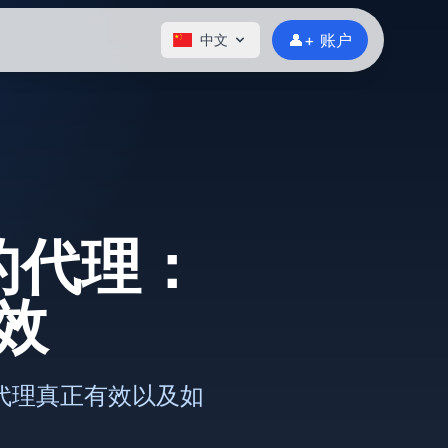
👤+ 账户
中文
的代理：
效
代理真正有效以及如