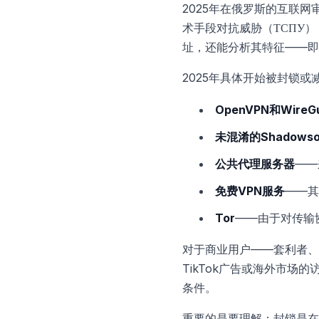
2025年在俄罗斯的互联
术手段对抗威胁（ТСПУ
址，还能分析其特征——即
2025年具体开始被封锁或
OpenVPN和WireG
未混淆的Shadowso
公共代理服务器
——
免费VPN服务
——其
Tor
——由于对传输
对于商业用户——套利者、社
TikTok广告或海外市场
条件。
重要的是要理解：封锁是在