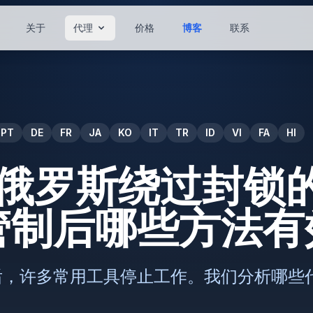
关于
代理
价格
博客
联系
PT
DE
FR
JA
KO
IT
TR
ID
VI
FA
HI
年俄罗斯绕过封锁
管制后哪些方法有
剧后，许多常用工具停止工作。我们分析哪些