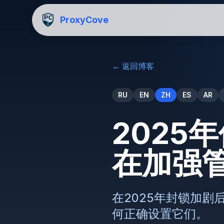
ProxyCove
←
返回博客
RU
EN
ZH
ES
AR
2025
在加强
在2025年封锁加
何正确设置它们。