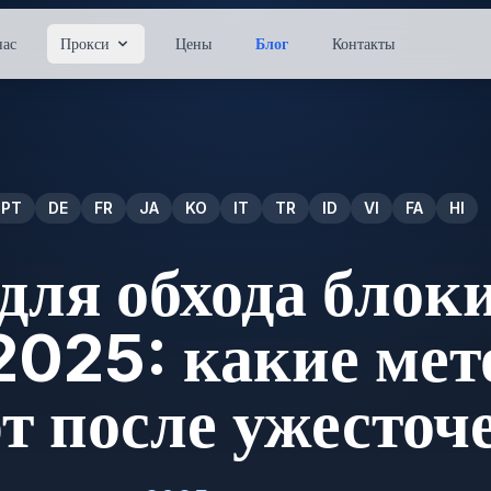
нас
Прокси
Цены
Блог
Контакты
PT
DE
FR
JA
KO
IT
TR
ID
VI
FA
HI
для обхода блок
2025: какие ме
т после ужесточ