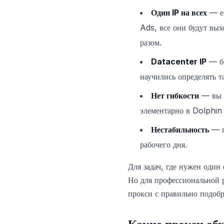
Один IP на всех
— ес
Ads, все они будут вых
разом.
Datacenter IP
— бо
научились определять т
Нет гибкости
— вы н
элементарно в Dolphi
Нестабильность
— п
рабочего дня.
Для задач, где нужен один
Но для профессиональной 
прокси с правильно подоб