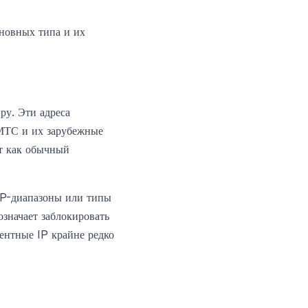
сновных типа и их
ру. Эти адреса
МТС и их зарубежные
ит как обычный
P-диапазоны или типы
означает заблокировать
дентные IP крайне редко