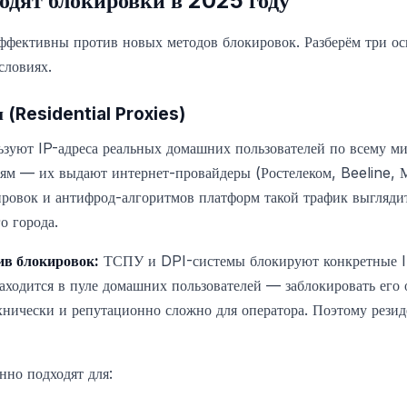
одят блокировки в 2025 году
эффективны против новых методов блокировок. Разберём три о
словиях.
и (Residential Proxies)
зуют IP-адреса реальных домашних пользователей по всему ми
м — их выдают интернет-провайдеры (Ростелеком, Beeline, 
кировок и антифрод-алгоритмов платформ такой трафик выгляд
о города.
ив блокировок:
ТСПУ и DPI-системы блокируют конкретные I
аходится в пуле домашних пользователей — заблокировать его 
ехнически и репутационно сложно для оператора. Поэтому рези
нно подходят для: