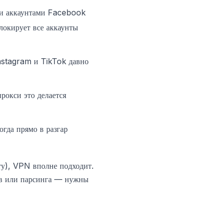
ми аккаунтами Facebook
локирует все аккаунты
nstagram и TikTok давно
рокси это делается
гда прямо в разгар
ту), VPN вполне подходит.
ов или парсинга — нужны