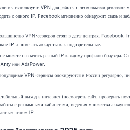
ли вы используете VPN для работы с несколькими рекламны
одить с одного IP. Facebook мгновенно обнаружит связь и заб
льшинство VPN-серверов стоят в дата-центрах. Facebook, I
акие IP и помечать аккаунты как подозрительные.
е можете назначить разный IP каждому профилю браузера. С п
n Anty или AdsPower.
опулярные VPN-сервисы блокируются в России регулярно, ино
 стабильный выход в интернет (посмотреть сайт, проверить поч
работы с рекламными кабинетами, ведения множества аккаунт
ранным типом IP.