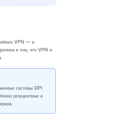
дешёвых VPN — и
Причина в том, что VPN и
.
еменные системы DPI
обенно резидентные и
ернов.