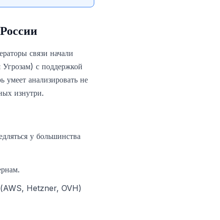
 России
ераторы связи начали
 Угрозам) с поддержкой
ь умеет анализировать не
ных изнутри.
едляться у большинства
ернам.
в (AWS, Hetzner, OVH)