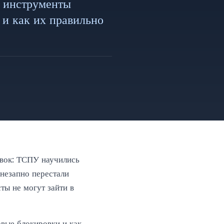
е инструменты
 и как их правильно
овок: ТСПУ научились
внезапно перестали
ы не могут зайти в
овые блокировки и как