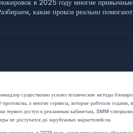
блокировок в 2025 году многие привычны
Разбираем, какие прокси реально помогают
омнадзор существенно усилил технические методы блокир
-протоколы, а многие сервисы, которые работали годами, 
ки теряют доступ к рекламным кабинетам, SMM-специалист
леры не достучатся до зарубежных маркетплейсов.
 что изменилось в 2025 году, какие типы прокси обходят н