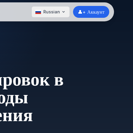
👤+ Аккаунт
Russian
ировок в
тоды
ения