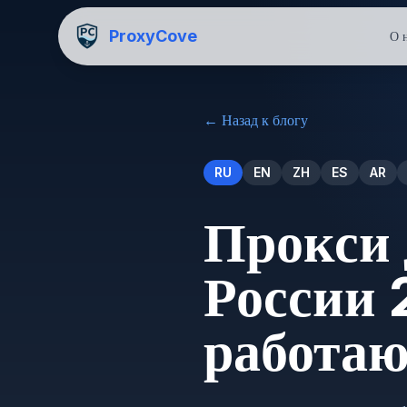
ProxyCove
О 
←
Назад к блогу
RU
EN
ZH
ES
AR
Прокси 
России 
работаю