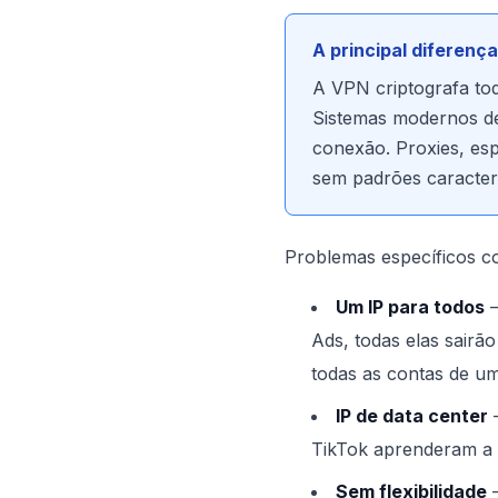
A principal diferenç
A VPN criptografa todo
Sistemas modernos de
conexão. Proxies, es
sem padrões caracter
Problemas específicos c
Um IP para todos
—
Ads, todas elas sair
todas as contas de um
IP de data center
—
TikTok aprenderam a i
Sem flexibilidade
—