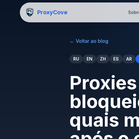
ProxyCove
Sobr
←
Voltar ao blog
RU
EN
ZH
ES
AR
Proxies
bloquei
quais 
após o