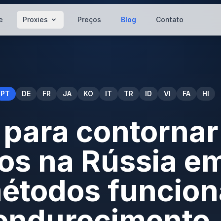
e
Proxies
Preços
Blog
Contato
PT
DE
FR
JA
KO
IT
TR
ID
VI
FA
HI
 para contornar
os na Rússia e
métodos funcio
 endurecimento