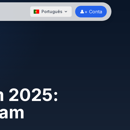
👤+ Conta
Português
m 2025:
nam