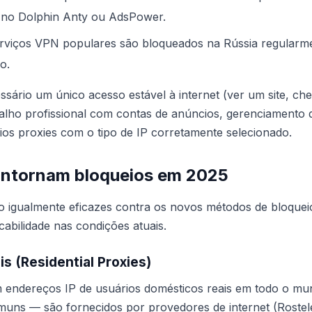
te no Dolphin Anty ou AdsPower.
viços VPN populares são bloqueados na Rússia regularm
o.
ssário um único acesso estável à internet (ver um site, ch
lho profissional com contas de anúncios, gerenciamento d
os proxies com o tipo de IP corretamente selecionado.
ontornam bloqueios em 2025
 igualmente eficazes contra os novos métodos de bloqueio
icabilidade nas condições atuais.
is (Residential Proxies)
am endereços IP de usuários domésticos reais em todo o m
uns — são fornecidos por provedores de internet (Roste