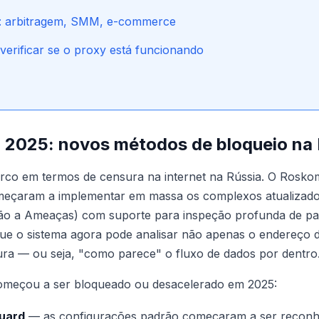
o: arbitragem, SMM, e-commerce
verificar se o proxy está funcionando
2025: novos métodos de bloqueio na 
rco em termos de censura na internet na Rússia. O Rosk
meçaram a implementar em massa os complexos atualizad
ão a Ameaças) com suporte para inspeção profunda de pa
 que o sistema agora pode analisar não apenas o endereço d
ra — ou seja, "como parece" o fluxo de dados por dentro
omeçou a ser bloqueado ou desacelerado em 2025:
uard
— as configurações padrão começaram a ser reconhe