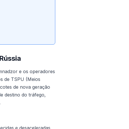
Rússia
omnadzor e os operadores
os de TSPU (Meios
cotes de nova geração
e destino do tráfego,
.
cidas e desaceleradas