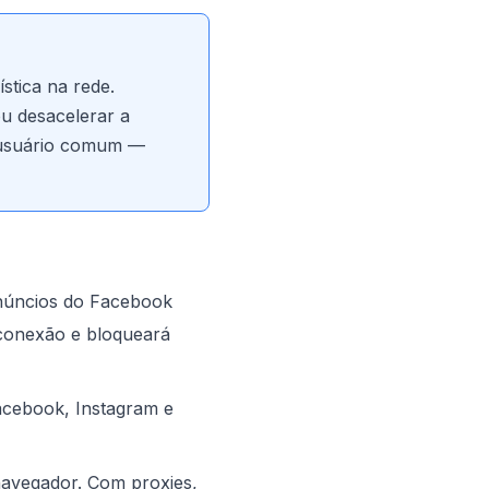
stica na rede.
u desacelerar a
m usuário comum —
núncios do Facebook
 conexão e bloqueará
acebook, Instagram e
navegador. Com proxies,