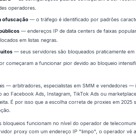
des operadores.
 ofuscação
— o tráfego é identificado por padrões caracte
públicos
— endereços IP de data centers de faixas popul
ocados em listas negras.
uitos
— seus servidores são bloqueados praticamente em 
r começaram a funcionar pior devido ao bloqueio intensif
ais — arbitradores, especialistas em SMM e vendedores —
so ao Facebook Ads, Instagram, TikTok Ads ou marketplaces
eita. É por isso que a escolha correta de proxies em 2025
pção.
os bloqueios funcionam no nível do operador de telecomun
rvidor proxy com um endereço IP "limpo", o operador vê