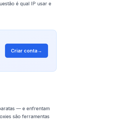
questão é qual IP usar e
Criar conta
→
baratas — e enfrentam
roxies são ferramentas