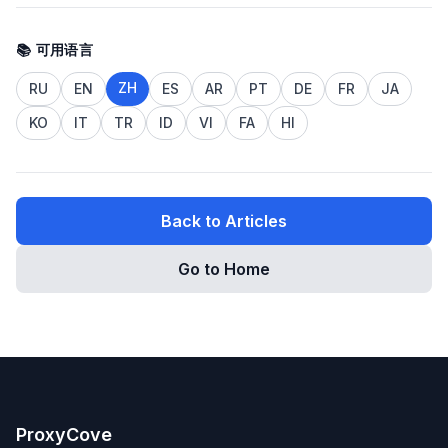
📚 可用语言
ZH
RU
EN
ES
AR
PT
DE
FR
JA
KO
IT
TR
ID
VI
FA
HI
Back to Articles
Go to Home
ProxyCove