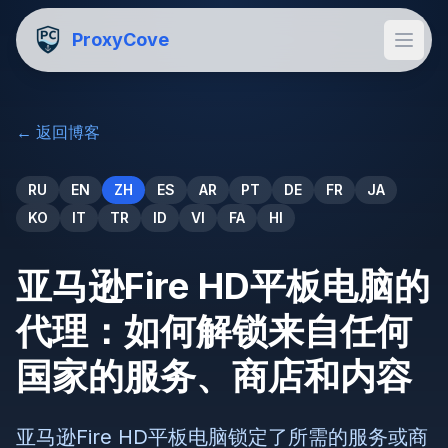
ProxyCove
←
返回博客
RU
EN
ZH
ES
AR
PT
DE
FR
JA
KO
IT
TR
ID
VI
FA
HI
亚马逊Fire HD平板电脑的
代理：如何解锁来自任何
国家的服务、商店和内容
亚马逊Fire HD平板电脑锁定了所需的服务或商