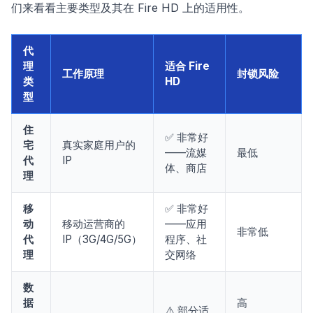
们来看看主要类型及其在 Fire HD 上的适用性。
代
理
适合 Fire
工作原理
封锁风险
类
HD
型
住
✅ 非常好
宅
真实家庭用户的
——流媒
最低
代
IP
体、商店
理
移
✅ 非常好
动
移动运营商的
——应用
非常低
代
IP（3G/4G/5G）
程序、社
理
交网络
数
据
高
⚠️ 部分适