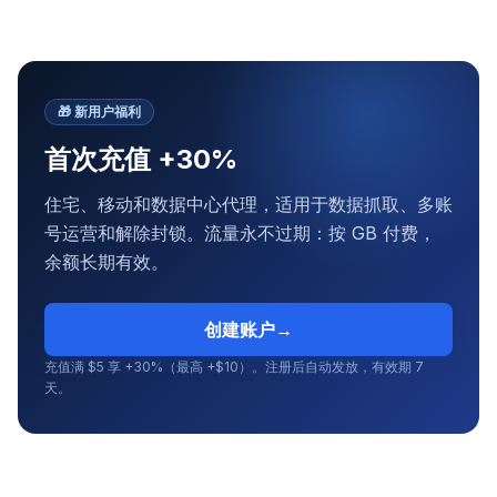
🎁
新用户福利
首次充值 +30%
住宅、移动和数据中心代理，适用于数据抓取、多账
号运营和解除封锁。流量永不过期：按 GB 付费，
余额长期有效。
创建账户
→
充值满 $5 享 +30%（最高 +$10）。注册后自动发放，有效期 7
天。