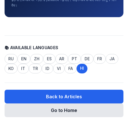
वैध।
📚 AVAILABLE LANGUAGES
RU
EN
ZH
ES
AR
PT
DE
FR
JA
HI
KO
IT
TR
ID
VI
FA
Back to Articles
Go to Home