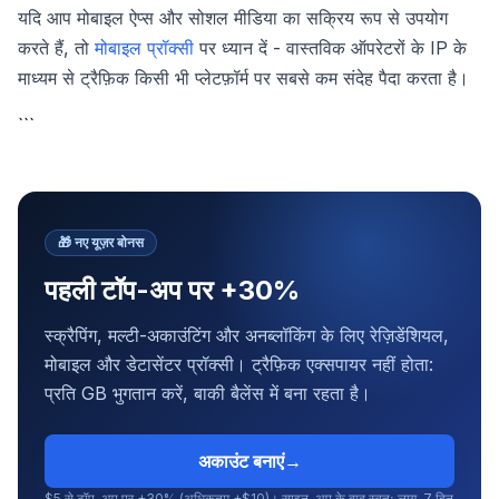
यदि आप मोबाइल ऐप्स और सोशल मीडिया का सक्रिय रूप से उपयोग
करते हैं, तो
मोबाइल प्रॉक्सी
पर ध्यान दें - वास्तविक ऑपरेटरों के IP के
माध्यम से ट्रैफ़िक किसी भी प्लेटफ़ॉर्म पर सबसे कम संदेह पैदा करता है।
```
🎁
नए यूज़र बोनस
पहली टॉप-अप पर +30%
स्क्रैपिंग, मल्टी-अकाउंटिंग और अनब्लॉकिंग के लिए रेज़िडेंशियल,
मोबाइल और डेटासेंटर प्रॉक्सी। ट्रैफ़िक एक्सपायर नहीं होता:
प्रति GB भुगतान करें, बाकी बैलेंस में बना रहता है।
अकाउंट बनाएं
→
$5 से टॉप-अप पर +30% (अधिकतम +$10)। साइन-अप के बाद स्वतः लागू, 7 दिन