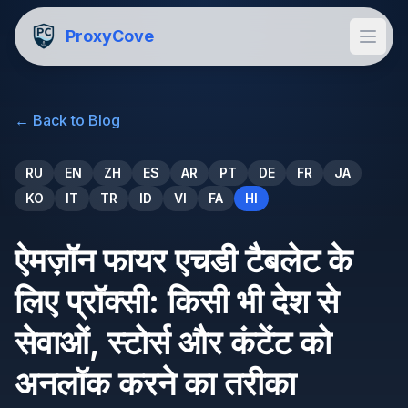
ProxyCove
←
Back to Blog
RU
EN
ZH
ES
AR
PT
DE
FR
JA
KO
IT
TR
ID
VI
FA
HI
ऐमज़ॉन फायर एचडी टैबलेट के
लिए प्रॉक्सी: किसी भी देश से
सेवाओं, स्टोर्स और कंटेंट को
अनलॉक करने का तरीका