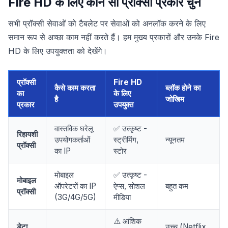
Fire HD के लिए कौन सा प्रॉक्सी प्रकार चुनें
सभी प्रॉक्सी सेवाओं को टैबलेट पर सेवाओं को अनलॉक करने के लिए
समान रूप से अच्छा काम नहीं करते हैं। हम मुख्य प्रकारों और उनके Fire
HD के लिए उपयुक्तता को देखेंगे।
प्रॉक्सी
Fire HD
कैसे काम करता
ब्लॉक होने का
का
के लिए
है
जोखिम
प्रकार
उपयुक्त
वास्तविक घरेलू
✅ उत्कृष्ट -
रिहायशी
उपयोगकर्ताओं
स्ट्रीमिंग,
न्यूनतम
प्रॉक्सी
का IP
स्टोर
मोबाइल
✅ उत्कृष्ट -
मोबाइल
ऑपरेटरों का IP
ऐप्स, सोशल
बहुत कम
प्रॉक्सी
(3G/4G/5G)
मीडिया
⚠️ आंशिक
डेटा
उच्च (Netflix,