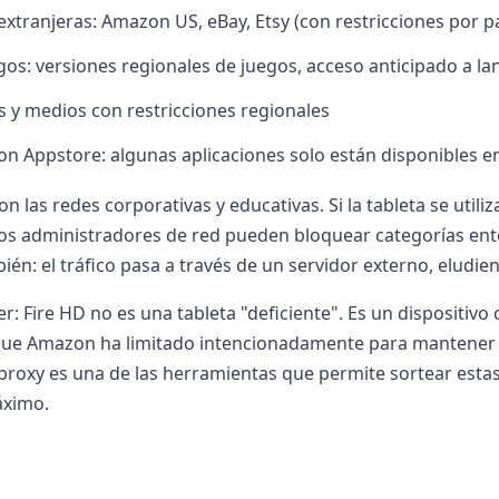
extranjeras: Amazon US, eBay, Etsy (con restricciones por p
egos: versiones regionales de juegos, acceso anticipado a l
as y medios con restricciones regionales
 Appstore: algunas aplicaciones solo están disponibles en
on las redes corporativas y educativas. Si la tableta se utiliz
 los administradores de red pueden bloquear categorías ente
én: el tráfico pasa a través de un servidor externo, eludiend
r: Fire HD no es una tableta "deficiente". Es un dispositiv
 que Amazon ha limitado intencionadamente para mantener 
roxy es una de las herramientas que permite sortear estas b
máximo.