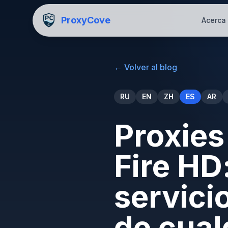
ProxyCove
Acerca
←
Volver al blog
RU
EN
ZH
ES
AR
Proxies
Fire HD
servici
de cual