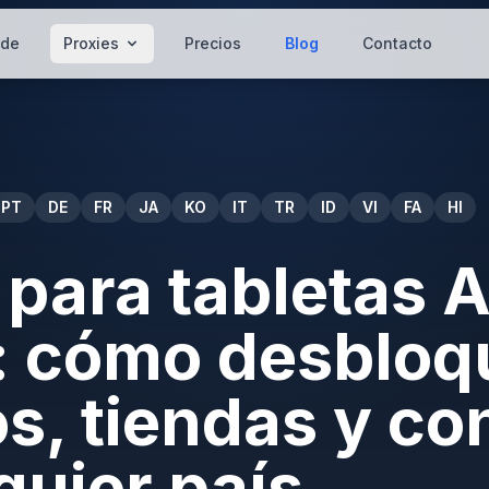
 de
Proxies
Precios
Blog
Contacto
PT
DE
FR
JA
KO
IT
TR
ID
VI
FA
HI
 para tabletas
: cómo desbloq
os, tiendas y co
quier país