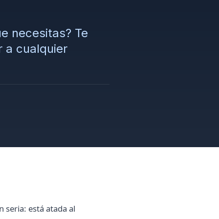
ue necesitas? Te
 a cualquier
seria: está atada al