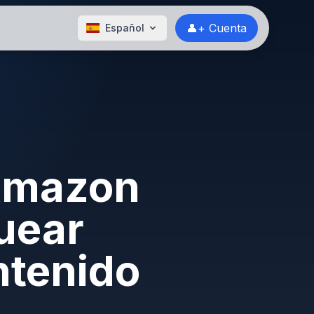
👤+ Cuenta
Español
 Amazon
uear
ntenido