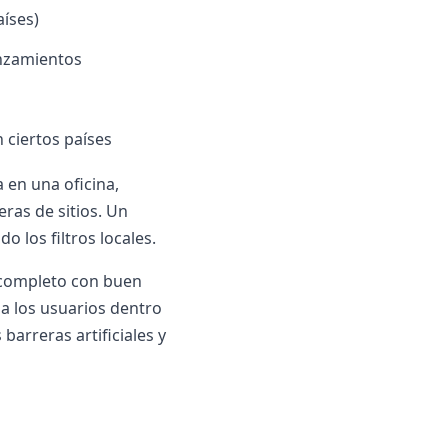
aíses)
anzamientos
 ciertos países
a en una oficina,
ras de sitios. Un
o los filtros locales.
o completo con buen
a los usuarios dentro
arreras artificiales y