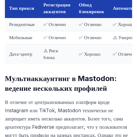
Регистрация
Обход
Тип прокси
Автоматиз
аккаунтов
блокировок
Резидентные
✅ Отлично
✅ Отлично
✅ Хорошо
Мобильные
✅ Отлично
✅ Отлично
⚠️ Умеренн
⚠️ Риск
Дата-центр
✅ Хорошо
✅ Отлично
блока
Мультиаккаунтинг в Mastodon:
ведение нескольких профилей
В отличие от централизованных платформ вроде
Instagram или TikTok, Mastodon технически не
запрещает иметь несколько аккаунтов. Более того, сама
архитектура Fediverse предполагает, что у пользователя
могут быть профили на разных инстансах. Однако это не