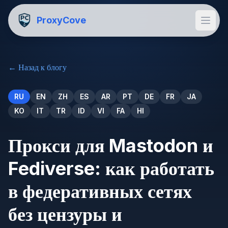
ProxyCove
←
Назад к блогу
RU
EN
ZH
ES
AR
PT
DE
FR
JA
KO
IT
TR
ID
VI
FA
HI
Прокси для Mastodon и
Fediverse: как работать
в федеративных сетях
без цензуры и