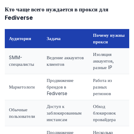
Кто чаще всего нуждается в прокси для
Fediverse
Почему нужны
Аудитория
Задача
прокси
Изоляция
SMM-
Ведение аккаунтов
аккаунтов,
специалисты
клиентов
разные IP
Продвижение
Работа из
Маркетологи
брендов в
разных
Fediverse
регионов
Доступ к
Обход
Обычные
заблокированным
блокировок
пользователи
инстансам
провайдера
Продвижение
Несколько