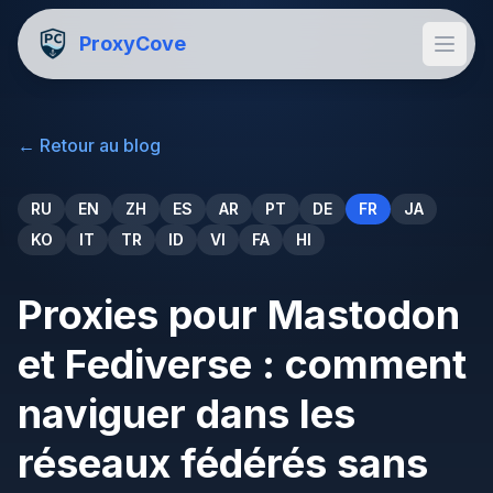
ProxyCove
←
Retour au blog
RU
EN
ZH
ES
AR
PT
DE
FR
JA
KO
IT
TR
ID
VI
FA
HI
Proxies pour Mastodon
et Fediverse : comment
naviguer dans les
réseaux fédérés sans