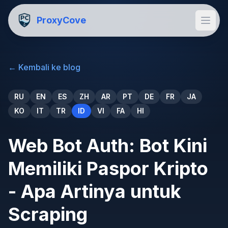
ProxyCove
←
Kembali ke blog
RU
EN
ES
ZH
AR
PT
DE
FR
JA
KO
IT
TR
ID
VI
FA
HI
Web Bot Auth: Bot Kini
Memiliki Paspor Kripto
- Apa Artinya untuk
Scraping