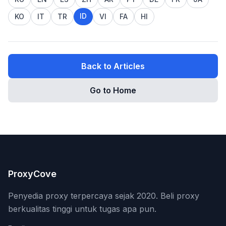
ID
KO
IT
TR
VI
FA
HI
Back to Articles
Go to Home
ProxyCove
Penyedia proxy terpercaya sejak 2020. Beli proxy
berkualitas tinggi untuk tugas apa pun.