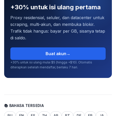
+30% untuk isi ulang pertama
Proxy residensial, seluler, dan datacenter untuk
scraping, multi-akun, dan membuka blokir.
Trafik tidak hangus: bayar per GB, sisanya tetap
di saldo.
Buat akun
→
+30% untuk isi ulang mulai $5 (hingga +$10). Otomatis
diterapkan setelah mendaftar, berlaku 7 hari.
📚 BAHASA TERSEDIA
RU
EN
ES
ZH
AR
PT
DE
FR
JA