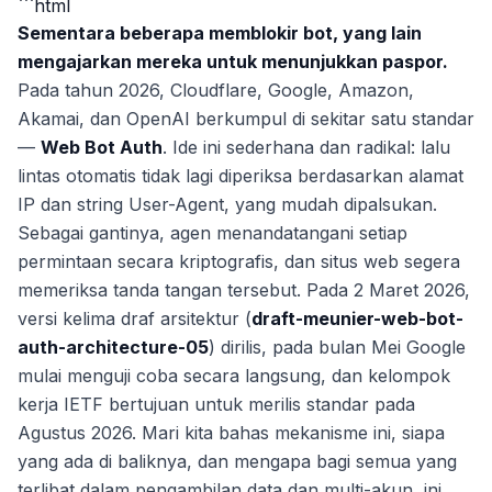
```html
Sementara beberapa memblokir bot, yang lain
mengajarkan mereka untuk menunjukkan paspor.
Pada tahun 2026, Cloudflare, Google, Amazon,
Akamai, dan OpenAI berkumpul di sekitar satu standar
—
Web Bot Auth
. Ide ini sederhana dan radikal: lalu
lintas otomatis tidak lagi diperiksa berdasarkan alamat
IP dan string User-Agent, yang mudah dipalsukan.
Sebagai gantinya, agen menandatangani setiap
permintaan secara kriptografis, dan situs web segera
memeriksa tanda tangan tersebut. Pada 2 Maret 2026,
versi kelima draf arsitektur (
draft-meunier-web-bot-
auth-architecture-05
) dirilis, pada bulan Mei Google
mulai menguji coba secara langsung, dan kelompok
kerja IETF bertujuan untuk merilis standar pada
Agustus 2026. Mari kita bahas mekanisme ini, siapa
yang ada di baliknya, dan mengapa bagi semua yang
terlibat dalam pengambilan data dan multi-akun, ini