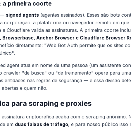
 a primeira coorte
a —
signed agents
(agentes assinados). Esses são bots con
ica corporação: a plataforma ou navegador remoto em que 
 a Cloudflare valida as assinaturas. A primeira coorte inclu
), Browserbase, Anchor Browser e Cloudflare Browser R
efício diretamente: "Web Bot Auth permite que os sites c
único".
ned agent atua em nome de uma pessoa (um assistente cond
 o crawler "de busca" ou "de treinamento" opera para uma
sas entidades nas regras de segurança — e essa divisão d
s abertas e quem não.
fica para scraping e proxies
a assinatura criptográfica acaba com o scraping anônimo. N
vide em
duas faixas de tráfego
, e para nosso público isso 