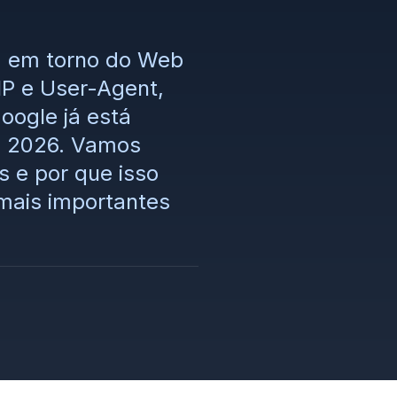
m em torno do Web
IP e User-Agent,
oogle já está
de 2026. Vamos
 e por que isso
 mais importantes