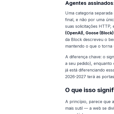
Agentes assinados:
Uma categoria separad
final, e não por uma ún
suas solicitações HTTP, e
(OpenAI), Goose (Block
da Block descreveu o ben
mantendo o que o torna 
A diferença chave: o sig
a seu pedido), enquanto
já está diferenciando es
2026-2027 terá as porta
O que isso signi
A princípio, parece que 
mais sutil — a web se di