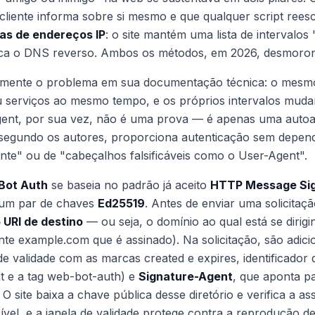
 cliente informa sobre si mesmo e que qualquer script ree
tas de endereços IP
: o site mantém uma lista de intervalos 
ifica o DNS reverso. Ambos os métodos, em 2026, desmor
tamente o problema em sua documentação técnica: o mesmo 
ou serviços ao mesmo tempo, e os próprios intervalos mu
Agent, por sua vez, não é uma prova — é apenas uma auto
, segundo os autores, proporciona autenticação sem depend
e" ou de "cabeçalhos falsificáveis como o User-Agent".
Bot Auth
se baseia no padrão já aceito
HTTP Message Sig
 um par de chaves
Ed25519
. Antes de enviar uma solicitaç
 URI de destino
— ou seja, o domínio ao qual está se dirig
ente
example.com
que é assinado). Na solicitação, são adic
de validade com as marcas created e expires, identificador
 e a tag
web-bot-auth
) e
Signature-Agent
, que aponta pa
 site baixa a chave pública desse diretório e verifica a ass
vel, e a janela de validade protege contra a reprodução de