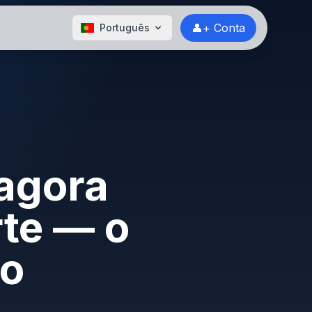
👤+ Conta
Português
 agora
te — o
 o