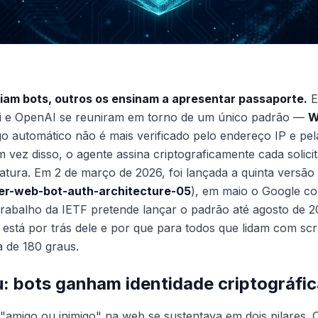
iam bots, outros os ensinam a apresentar passaporte.
E
 e OpenAI se reuniram em torno de um único padrão —
W
ego automático não é mais verificado pelo endereço IP e pe
Em vez disso, o agente assina criptograficamente cada solicita
atura. Em 2 de março de 2026, foi lançada a quinta versã
er-web-bot-auth-architecture-05
), em maio o Google c
trabalho da IETF pretende lançar o padrão até agosto de 
stá por trás dele e por que para todos que lidam com scra
 de 180 graus.
: bots ganham identidade criptográfic
e "amigo ou inimigo" na web se sustentava em dois pilares.