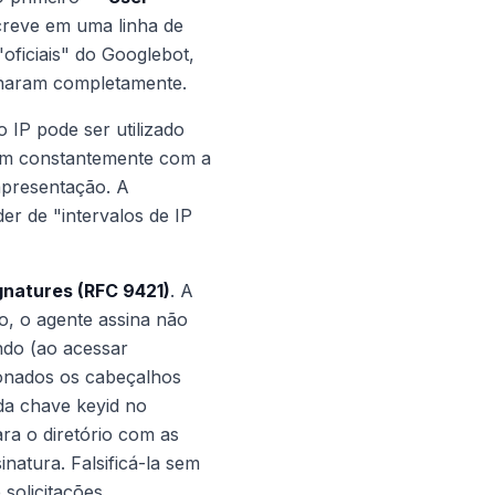
screve em uma linha de
"oficiais" do Googlebot,
onaram completamente.
IP pode ser utilizado
dam constantemente com a
apresentação. A
er de "intervalos de IP
natures (RFC 9421)
. A
ão, o agente assina não
indo (ao acessar
ionados os cabeçalhos
 da chave keyid no
ra o diretório com as
inatura. Falsificá-la sem
 solicitações