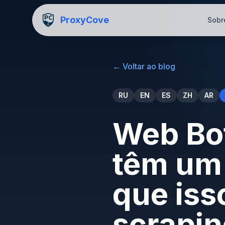
ProxyCove
Sobr
←
Voltar ao blog
RU
EN
ES
ZH
AR
Web Bot
têm um 
que iss
scrapi