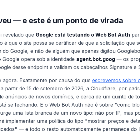
veu — e este é um ponto de virada
oi revelado que
Google está testando o Web Bot Auth
para
vo é que o site possa se certificar de que a solicitação qu
 do Google, e não de alguém que apenas digitou
Googlebo
o Google opera sob a identidade
agent.bot.goog
— os propr
ogle desse endpoint e validam os cabeçalhos Signature e S
te agora. Exatamente por causa do que
escrevemos sobre o
: a partir de 15 de setembro de 2026, a Cloudflare, por pad
de anúncios de novos domínios, e cerca de um quinto de t
está se fechando. E o Web Bot Auth não é sobre "como bl
Surge uma lista branca de um novo tipo: não por IP, mas po
derá implementar uma política do tipo "mostrar preços e de
ficados" — e todo o resto automaticamente permanece do l