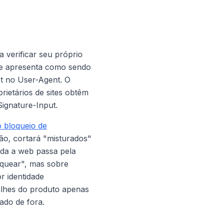
 verificar seu próprio
e se apresenta como sendo
t
no User-Agent. O
ietários de sites obtêm
ignature-Input.
 bloqueio de
rão, cortará "misturados"
oda a web passa pela
oquear", mas sobre
r identidade
talhes do produto apenas
ado de fora.