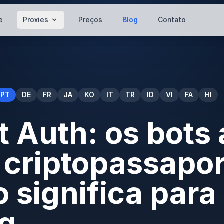
e
Proxies
Preços
Blog
Contato
PT
DE
FR
JA
KO
IT
TR
ID
VI
FA
HI
 Auth: os bots
criptopassapor
o significa para
ng