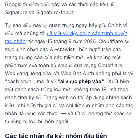
Google từ điểm cuối này và xác thực các tiêu đề
Signature và Signature-Input.
Tại sao điều này lại quan trọng ngay bây giờ. Chính vì
điều mà chúng tôi
đã viết về việc chặn các trình duyệt
tác nhân
: từ ngày 15 tháng 9 năm 2026, Cloudflare sẽ
mặc định chặn các AI-crawler "hỗn hợp" trên các
trang quảng cáo của các miền mới, và khoảng một
phần năm của toàn bộ web đi qua mạng Cloudflare.
Web đang đóng cửa. Và Web Bot Auth không phải là về
"cách chặn", mà là về
"ai được phép vào"
. Xuất hiện
một danh sách trắng loại mới: không theo IP, mà theo
danh tính ký số. Trang web có thể áp dụng chính sách
kiểu "chỉ hiển thị giá cả và chi tiết sản phẩm cho các tác
nhân đã được xác thực" — và tất cả những thứ khác sẽ
tự động bị loại bỏ bên ngoài.
Các tác nhân đã ký: nhóm đầu tiên