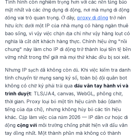
Tình hình còn nghiêm trọng hơn với các nền tảng bảo
mật nhất và các ứng dụng di động, nơi mà mạng di động
đóng vai trò quan trọng. Ở đây,
proxy di động
trở nên
hữu ích: dưới một IP của nhà mạng có hàng ngàn thuê
bao sống, vì vậy việc chặn địa chỉ như vậy hàng loạt có
nghĩa là cắt đứt khách hàng thực. Chính hiệu ứng "nồi
chung" này làm cho IP di động trở thành loại tiền tệ bền
vững nhất trong thế giới mà mọi thứ khác đều bị soi xét.
Nhưng IP sạch đã không còn đủ. Khi việc kiểm tra danh
tính chuyển từ mạng sang ký số, toàn bộ đội quân bot
không có chữ ký phải trải qua
dấu vân tay hành vi và
trình duyệt
: TLS/JA4, canvas, WebGL, phông chữ,
thời gian. Proxy loại bỏ một tín hiệu cảnh báo (danh
tiếng của địa chỉ), nhưng không hủy bỏ các tín hiệu
khác. Cặp làm việc của năm 2026 — IP dân cư hoặc di
động
cộng với
môi trường chống phát hiện với dấu vân
tay đồng nhất. Một thành phần mà không có thành