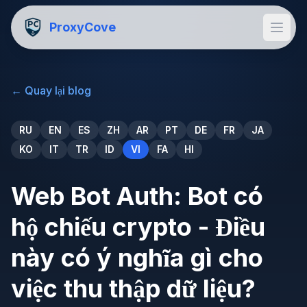
ProxyCove
←
Quay lại blog
RU
EN
ES
ZH
AR
PT
DE
FR
JA
KO
IT
TR
ID
VI
FA
HI
Web Bot Auth: Bot có
hộ chiếu crypto - Điều
này có ý nghĩa gì cho
việc thu thập dữ liệu?