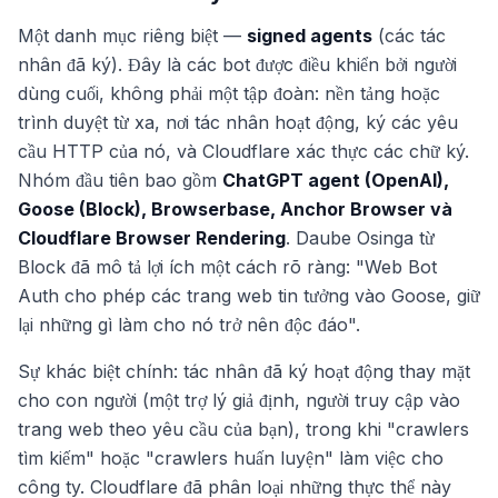
Một danh mục riêng biệt —
signed agents
(các tác
nhân đã ký). Đây là các bot được điều khiển bởi người
dùng cuối, không phải một tập đoàn: nền tảng hoặc
trình duyệt từ xa, nơi tác nhân hoạt động, ký các yêu
cầu HTTP của nó, và Cloudflare xác thực các chữ ký.
Nhóm đầu tiên bao gồm
ChatGPT agent (OpenAI),
Goose (Block), Browserbase, Anchor Browser và
Cloudflare Browser Rendering
. Daube Osinga từ
Block đã mô tả lợi ích một cách rõ ràng: "Web Bot
Auth cho phép các trang web tin tưởng vào Goose, giữ
lại những gì làm cho nó trở nên độc đáo".
Sự khác biệt chính: tác nhân đã ký hoạt động thay mặt
cho con người (một trợ lý giả định, người truy cập vào
trang web theo yêu cầu của bạn), trong khi "crawlers
tìm kiếm" hoặc "crawlers huấn luyện" làm việc cho
công ty. Cloudflare đã phân loại những thực thể này