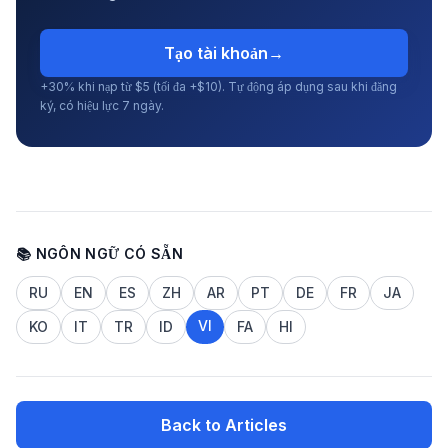
Tạo tài khoản
→
+30% khi nạp từ $5 (tối đa +$10). Tự động áp dụng sau khi đăng
ký, có hiệu lực 7 ngày.
📚 NGÔN NGỮ CÓ SẴN
RU
EN
ES
ZH
AR
PT
DE
FR
JA
VI
KO
IT
TR
ID
FA
HI
Back to Articles