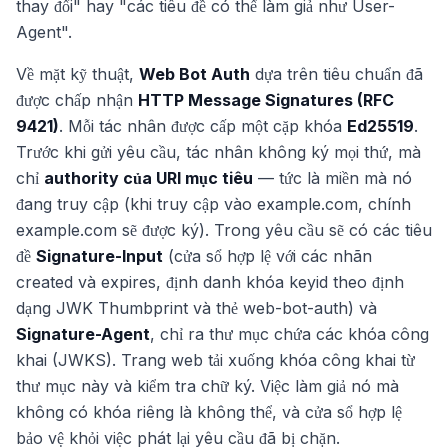
thay đổi" hay "các tiêu đề có thể làm giả như User-
Agent".
Về mặt kỹ thuật,
Web Bot Auth
dựa trên tiêu chuẩn đã
được chấp nhận
HTTP Message Signatures (RFC
9421)
. Mỗi tác nhân được cấp một cặp khóa
Ed25519
.
Trước khi gửi yêu cầu, tác nhân không ký mọi thứ, mà
chỉ
authority của URI mục tiêu
— tức là miền mà nó
đang truy cập (khi truy cập vào
example.com
, chính
example.com
sẽ được ký). Trong yêu cầu sẽ có các tiêu
đề
Signature-Input
(cửa sổ hợp lệ với các nhãn
created và expires, định danh khóa keyid theo định
dạng JWK Thumbprint và thẻ
web-bot-auth
) và
Signature-Agent
, chỉ ra thư mục chứa các khóa công
khai (JWKS). Trang web tải xuống khóa công khai từ
thư mục này và kiểm tra chữ ký. Việc làm giả nó mà
không có khóa riêng là không thể, và cửa sổ hợp lệ
bảo vệ khỏi việc phát lại yêu cầu đã bị chặn.