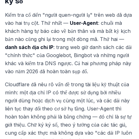
ký số
Kiểm tra cổ điển "người quen–người lạ" trên web đã dựa
vào hai trụ cột. Thứ nhất —
User-Agent
: chuỗi mà
khách hàng tự báo cáo về bản thân và mà bất kỳ kịch
bản nào cũng ghi lại trong một dòng mã. Thứ hai —
danh sách địa chỉ IP
: trang web giữ danh sách các dải
"chính thức" của Googlebot, Bingbot và những người
khác và kiểm tra DNS ngược. Cả hai phương pháp này
vào năm 2026 đã hoàn toàn sụp đổ.
Cloudflare đã nêu rõ vấn đề trong tài liệu kỹ thuật của
mình: một địa chỉ IP có thể được sử dụng bởi nhiều
người dùng hoặc dịch vụ cùng một lúc, và các dải này
liên tục thay đổi theo cơ sở hạ tầng. User-Agent thì
hoàn toàn không phải là bằng chứng — đó chỉ là sự tự
giới thiệu. Chữ ký ký số, theo ý tưởng của các tác giả,
cung cấp xác thực mà không dựa vào "các dải IP luôn