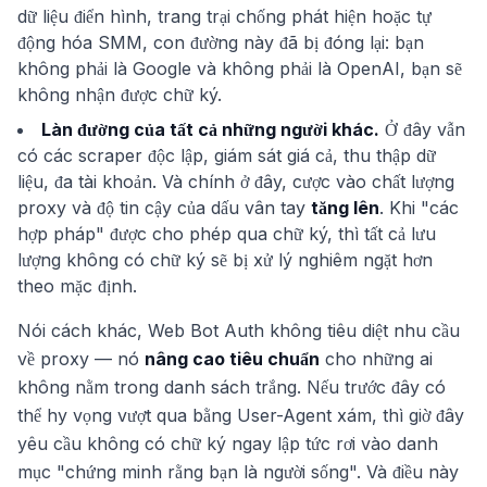
dữ liệu điển hình, trang trại chống phát hiện hoặc tự
động hóa SMM, con đường này đã bị đóng lại: bạn
không phải là Google và không phải là OpenAI, bạn sẽ
không nhận được chữ ký.
Làn đường của tất cả những người khác.
Ở đây vẫn
có các scraper độc lập, giám sát giá cả, thu thập dữ
liệu, đa tài khoản. Và chính ở đây, cược vào chất lượng
proxy và độ tin cậy của dấu vân tay
tăng lên
. Khi "các
hợp pháp" được cho phép qua chữ ký, thì tất cả lưu
lượng không có chữ ký sẽ bị xử lý nghiêm ngặt hơn
theo mặc định.
Nói cách khác, Web Bot Auth không tiêu diệt nhu cầu
về proxy — nó
nâng cao tiêu chuẩn
cho những ai
không nằm trong danh sách trắng. Nếu trước đây có
thể hy vọng vượt qua bằng User-Agent xám, thì giờ đây
yêu cầu không có chữ ký ngay lập tức rơi vào danh
mục "chứng minh rằng bạn là người sống". Và điều này