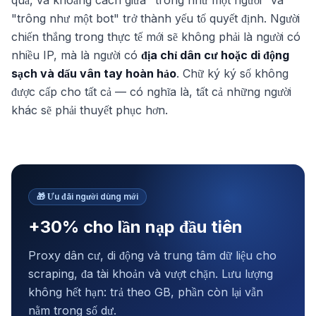
quả, và khoảng cách giữa "trông như một người" và
"trông như một bot" trở thành yếu tố quyết định. Người
chiến thắng trong thực tế mới sẽ không phải là người có
nhiều IP, mà là người có
địa chỉ dân cư hoặc di động
sạch và dấu vân tay hoàn hảo
. Chữ ký ký số không
được cấp cho tất cả — có nghĩa là, tất cả những người
khác sẽ phải thuyết phục hơn.
🎁
Ưu đãi người dùng mới
+30% cho lần nạp đầu tiên
Proxy dân cư, di động và trung tâm dữ liệu cho
scraping, đa tài khoản và vượt chặn. Lưu lượng
không hết hạn: trả theo GB, phần còn lại vẫn
nằm trong số dư.