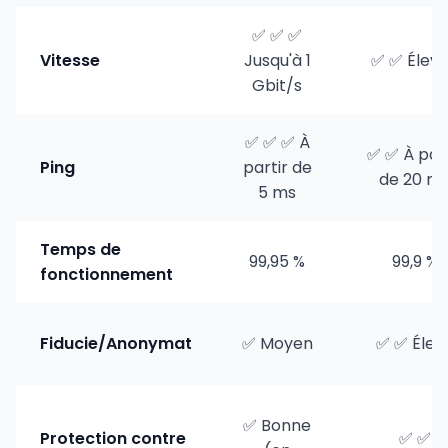
✅ ✅ ✅
Vitesse
Jusqu'à 1
✅ ✅ Élev
Gbit/s
✅ ✅ ✅ À
✅ ✅ À part
Ping
partir de
de 20 m
5 ms
Temps de
99,95 %
99,9 %
fonctionnement
Fiducie/Anonymat
✅ Moyen
✅ ✅ Élev
✅ Bonne
Protection contre
✅ ✅