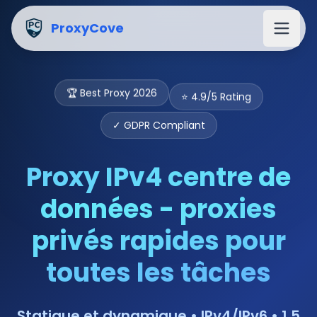
Proxy IPv4 centre de données acheter $1.5/GB | Proxies p
ProxyCove
⭐ 4.9/5 Rating
🏆 Best Proxy 2026
✓ GDPR Compliant
Proxy IPv4 centre de
données - proxies
privés rapides pour
toutes les tâches
Statique et dynamique • IPv4/IPv6 • 1,5