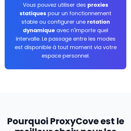
Vous pouvez utiliser des
proxies
statiques
pour un fonctionnement
stable ou configurer une
rotation
dynamique
avec n'importe quel
intervalle. Le passage entre les modes
est disponible à tout moment via votre
espace personnel.
Pourquoi ProxyCove est le