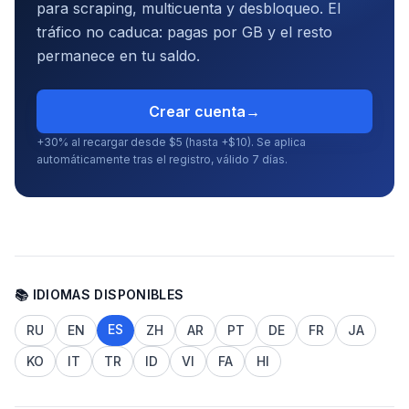
para scraping, multicuenta y desbloqueo. El
tráfico no caduca: pagas por GB y el resto
permanece en tu saldo.
Crear cuenta
→
+30% al recargar desde $5 (hasta +$10). Se aplica
automáticamente tras el registro, válido 7 días.
📚 IDIOMAS DISPONIBLES
ES
RU
EN
ZH
AR
PT
DE
FR
JA
KO
IT
TR
ID
VI
FA
HI