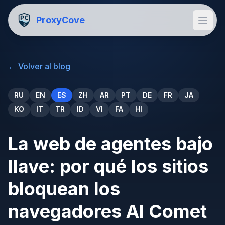
ProxyCove
←
Volver al blog
RU
EN
ES
ZH
AR
PT
DE
FR
JA
KO
IT
TR
ID
VI
FA
HI
La web de agentes bajo
llave: por qué los sitios
bloquean los
navegadores AI Comet