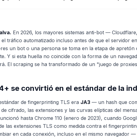
alva.
En 2026, los mayores sistemas anti-bot — Cloudfla
el tráfico automatizado incluso antes de que el servidor en
eres un bot o una persona se toma en la etapa de apretón
iente. Y si esta huella no coincide con la forma de un navega
vará. El scraping se ha transformado de un "juego de proxie
+ se convirtió en el estándar de la ind
estándar de fingerprinting TLS era
JA3
— un hash que comp
s de cifrado, las extensiones y las curvas elípticas del mens
ncionó hasta Chrome 110 (enero de 2023), cuando Google d
 de las extensiones TLS como medida contra el fingerprintin
ar en cada conexión, incluso en el mismo navegador — ide