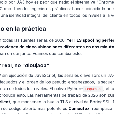
 solo por JA3 hoy es peor que nada: el sistema ve "Chrome
 Como dicen los ingenieros prácticos: hacer coincidir la hue
una identidad integral del cliente en todos los niveles a la v
to en la práctica
n todas las fuentes serias de 2026:
“el TLS spoofing perfec
provienen de cinco ubicaciones diferentes en dos minut
onan en conjunto. Veamos qué cambia esto.
r real, no "dibujada"
 sin ejecución de JavaScript, las señales clave son: un JA
uados y el orden de los pseudo-encabezados, la secuen
cia de todos los niveles. El nativo Python-
, el 
requests
roducir esto. Las herramientas de trabajo de 2026 son
cur
lient
, que mantienen la huella TLS al nivel de BoringSSL. 
ón de código abierto más potente es
Camoufox
: reemplaza 