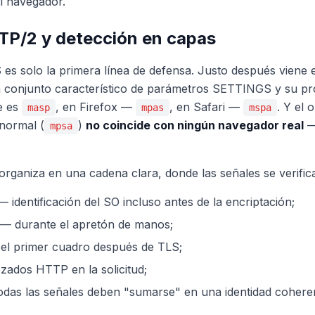
el navegador.
TP/2 y detección en capas
es solo la primera línea de defensa. Justo después viene e
 conjunto característico de parámetros SETTINGS y su pr
e es
, en Firefox —
, en Safari —
. Y el 
masp
mpas
mspa
normal (
)
no coincide con ningún navegador real
— 
mpsa
organiza en una cadena clara, donde las señales se verifica
 identificación del SO incluso antes de la encriptación;
 — durante el apretón de manos;
 primer cuadro después de TLS;
zados HTTP en la solicitud;
todas las señales deben "sumarse" en una identidad cohere