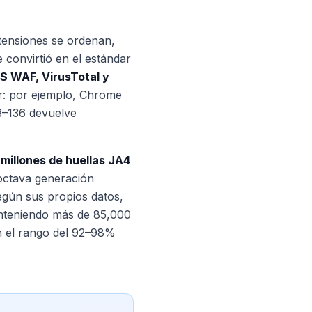
xtensiones se ordenan,
 convirtió en el estándar
S WAF, VirusTotal y
or: por ejemplo, Chrome
3–136 devuelve
 millones de huellas JA4
 octava generación
gún sus propios datos,
anteniendo más de 85,000
en el rango del 92–98%