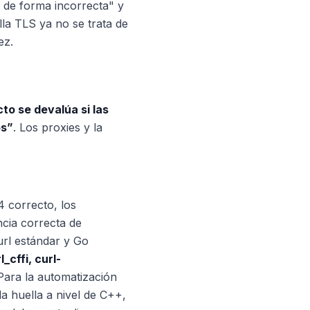
 de forma incorrecta" y
lla TLS ya no se trata de
ez.
to se devalúa si las
os”
. Los proxies y la
4 correcto, los
cia correcta de
curl estándar y Go
l_cffi, curl-
Para la automatización
la huella a nivel de C++,