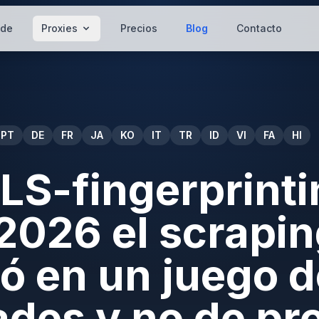
 de
Proxies
Precios
Blog
Contacto
PT
DE
FR
JA
KO
IT
TR
ID
VI
FA
HI
LS-fingerprinti
2026 el scrapin
ió en un juego 
ades y no de pr