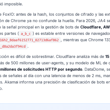
ió imposible.
 FoxIO: antes de la hash, los conjuntos de cifrado y las e
ción de Chrome ya no confunde la huella. Para 2026, JA4 se
la señal principal en la gestión de bots de
Cloudflare, AW
es partes (
) es estable entre versiones de navegad
a_b_c
, mientras que Chrome 13
16h2_8daaf6152771_02713d6af862
.
_d8a2da3f94cd
ción es difícil de sobrestimar. Cloudflare analiza más de
15
más de 500 millones de user-agents, y su modelo de ML de
 millones de solicitudes HTTP por segundo
. DataDome, se
s de señales al día con una latencia de menos de 2 ms, m
s. Akamai informa una precisión de clasificación de bots 
o.