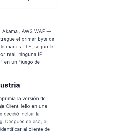
re, Akamai, AWS WAF —
tregue el primer byte de
 de manos TLS, según la
dor real, ninguna IP
s" en un "juego de
ustria
rimía la versión de
aje ClientHello en una
ecidió incluir la
g. Después de eso, el
ntificar al cliente de