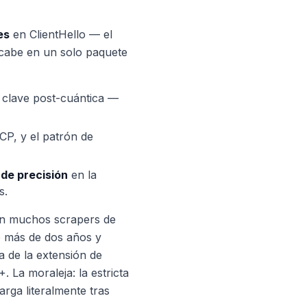
es
en ClientHello — el
 cabe en un solo paquete
 clave post-cuántica —
CP, y el patrón de
de precisión
en la
s.
san muchos scrapers de
 más de dos años y
a de la extensión de
 La moraleja: la estricta
rga literalmente tras