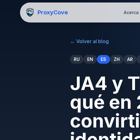
ProxyCove
Acerca
←
Volver al blog
RU
EN
ES
ZH
AR
JA4 y T
qué en 
convirt
identid