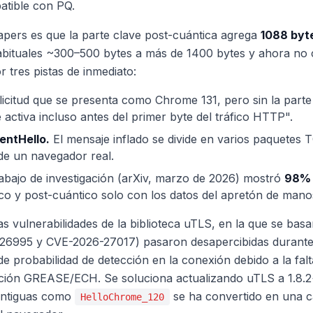
tible con PQ.
apers es que la parte clave post-cuántica agrega
1088 byt
habituales ~300–500 bytes a más de 1400 bytes y ahora no
r tres pistas de inmediato:
icitud que se presenta como Chrome 131, pero sin la parte
activa incluso antes del primer byte del tráfico HTTP".
entHello.
El mensaje inflado se divide en varios paquetes T
 de un navegador real.
bajo de investigación (arXiv, marzo de 2026) mostró
98% 
ico y post-cuántico solo con los datos del apretón de mano
las vulnerabilidades de la biblioteca uTLS, en la que se ba
26995 y CVE-2026-27017) pasaron desapercibidas durante
 probabilidad de detección en la conexión debido a la falt
ción GREASE/ECH. Se soluciona actualizando uTLS a 1.8.2+.
antiguas como
se ha convertido en una ca
HelloChrome_120