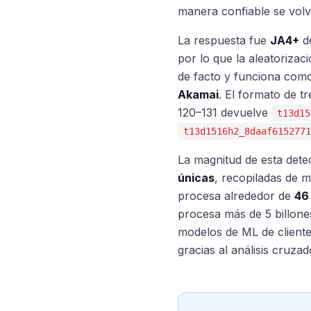
manera confiable se volv
La respuesta fue
JA4+
de
por lo que la aleatoriza
de facto y funciona como 
Akamai
. El formato de tr
120–131 devuelve
t13d15
t13d1516h2_8daaf6152771
La magnitud de esta detec
únicas
, recopiladas de 
procesa alrededor de
46
procesa más de 5 billone
modelos de ML de cliente
gracias al análisis cruzad