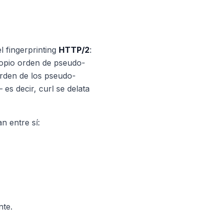
l fingerprinting
HTTP/2
:
opio orden de pseudo-
orden de los pseudo-
es decir, curl se delata
n entre sí:
nte.