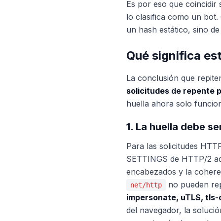
Es por eso que coincidir
lo clasifica como un bot.
un hash estático, sino de 
Qué significa es
La conclusión que repite
solicitudes de repente 
huella ahora solo funci
1. La huella debe se
Para las solicitudes HTTP
SETTINGS de HTTP/2 adec
encabezados y la coheren
no pueden rep
net/http
impersonate, uTLS, tls-c
del navegador, la soluci