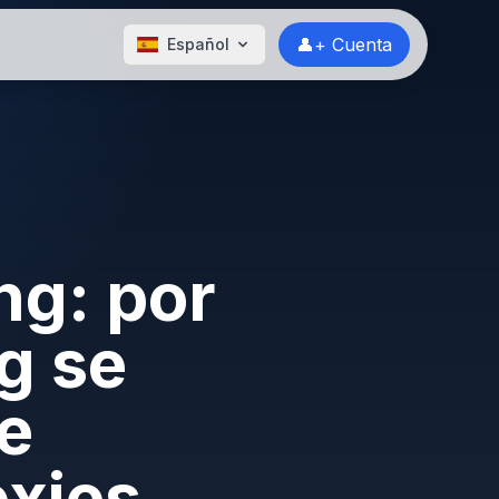
👤+ Cuenta
Español
ng: por
g se
de
oxies