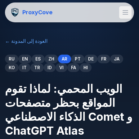
ProxyCove
العودة إلى المدونة
←
RU
EN
ES
ZH
AR
PT
DE
FR
JA
KO
IT
TR
ID
VI
FA
HI
الويب المحمي: لماذا تقوم
المواقع بحظر متصفحات
الذكاء الاصطناعي Comet و
ChatGPT Atlas