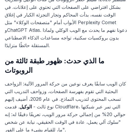
بشكل افتراضي على الصفحات التي تحتوي على إعلانات. في
الوقت نفسه، بدأت المحاكم وتجار التجزئة الكبار في إغلاق
الأبواب أمام "متصفحات الوكلاء" مثل Perplexity Comet
وChatGPT Atlas. دعونا نفهم ما يحدث مع الويب الوكلي ولماذا
بدون بروكسيات سكنية، تواجه مساعدات الذكاء الاصطناعي
المستقلة حائطًا متزايدًا.
ما الذي حدث: ظهور طبقة ثالثة من
الروبوتات
كان الويب سابقًا يعرف نوعين من حركة المرور الآلية: الزواحف
البحثية التي تقوم بفهرسة الصفحات، وزواحف التدريب التي
تسحب المحتوى لتدريب النماذج. في عام 2026، أضيف إليهم
نوع ثالث -
الوكيل
. قدمت Cloudflare، التي تمر عبر شبكتها
حوالي 20% من إجمالي حركة مرور الويب، تعريفًا دقيقًا له: إنه
"سلوك آلي يعمل، عادة في الوقت الحقيقي، نيابة عن شخص
ما، للقيام بشيء ما على الفور".