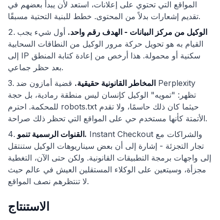
المواقع التي تحتوي على إعلانات، استعد لأن يبدأ بعضهم في
تقديم إشعارات بدلاً من المحتوى. خطط للبنية التحتية مسبقًا.
الوكيل من مركز البيانات - الهدف رقم واحد.
أول شيء يجب
القيام به هو تحويل حركة مرور الوكيل من النطاقات السحابية
إلى IP سكنية أو محمولة. هذا أرخص من إعادة كتابة المنطق
بعد حظر جماعي.
المخاطر القانونية حقيقية.
قضية أمازون ضد Perplexity
تظهر: "تمويه" الوكيل كإنسان ليس منطقة رمادية، بل حجة
للمحكمة. احترم robots.txt حيثما كان ذلك حاسمًا، ولا تقدم
الأتمتة كأنها مستخدم حي على المواقع التي تحظر ذلك صراحة.
Instant Checkout والشراكات مع
القنوات الرسمية تنمو.
تجار التجزئة - إشارة إلى أن بعض سيناريوهات الوكيل ستنتقل
إلى واجهات برمجة التطبيقات القانونية. ولكن حتى الآن، التغطية
مجزأة، وسيتعين على الوكلاء المستقلين العيش في عالم حيث
لا تنتظرهم نصف المواقع.
الاستنتاج