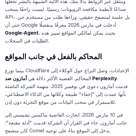
وينتقل عبر الروابط بدلاً منك. هذه الآلية الشبيهة بالبشر تجعلها
صداعًا لأنظمة مكافحة الروبوتات: رسميًا، ليست زاحفًا يسحب
API، بل جلسة لمتصفح حقيقي، وراءها طلب من مستخدم حي.
حتى أن Google أدخلت في مارس 2026 معرفًا منفصلًا
، بحيث يمكن لمالكي المواقع تمييز هذه
Google-Agent
الطلبات في السجلات.
المحاكم بالفعل في جانب المواقع
بينما توزع Cloudflare الإعدادات، وصل النزاع حول الوكلاء إلى
.
أمازون ضد Perplexity
المحاكم. القضية الأكثر دلالة هي
قدمت أمازون دعوى في نوفمبر 2025، متهمة الشركة الناشئة
بأنها عمدت إلى "إخفاء" طبيعة وكلائها من الذكاء الاصطناعي،
للاستمرار في سحب البيانات من موقع التجزئة دون إذن.
في 10 مارس 2026، انحازت القاضية ماكسين تشيسني إلى
جانب أمازون. جاء في القرار أن الشركة قدمت "أدلة مقنعة":
كان متصفح Comet يدخل إلى الموقع بناءً على توجيه