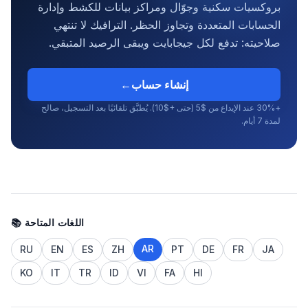
بروكسيات سكنية وجوّال ومراكز بيانات للكشط وإدارة
الحسابات المتعددة وتجاوز الحظر. الترافيك لا تنتهي
صلاحيته: تدفع لكل جيجابايت ويبقى الرصيد المتبقي.
إنشاء حساب
←
+30% عند الإيداع من $5 (حتى +$10). يُطبَّق تلقائيًا بعد التسجيل، صالح
لمدة 7 أيام.
📚 اللغات المتاحة
AR
RU
EN
ES
ZH
PT
DE
FR
JA
KO
IT
TR
ID
VI
FA
HI