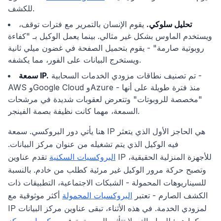
للكشف.
تحليل سلوكي.
يقوم الإنسان بالتمرير مع فترات توقف،
ويستخدم الماوس بشكل غير مثالي. بينما يعمل الوكيل بـ "كفاءة
روبوتية صارمة" - يقوم بتحميل الصفحة في غضون ميلي ثانية
ويستخرج البيانات على الفور، مما يكشفه.
تم تصنيف نطاقات مزودي الخدمات السحابية -
سمعة IP.
AWS وGoogle Cloud وAzure - منذ فترة طويلة على أنها
"مخصصة للروبوتات" وتتعرض لعقوبات شديدة في مرشحات
السمعة، مهما كانت نظيفة بصمة الفينجر.
هنا يأتي دور البروكسي. سمعة IP هي الحاجز الأول الذي يتعثر
فيه الوكيل الذي يتم تشغيله من عنوان مركز البيانات.
البروكسيات السكنية
تقدم عناوين IP للأجهزة المنزلية الحقيقية،
وتصبح حركة مرور الوكيل غير مرئية كطلب من خادم. بالنسبة
للسيناريوهات المحمولة - الشبكات الاجتماعية، التطبيقات ذات
الكشف الصارم - تعتبر
البروكسيات المحمولة
أكثر موثوقية مع
IP لمزودي الخدمة. في هذه الأثناء، تبقى عناوين مركز البيانات