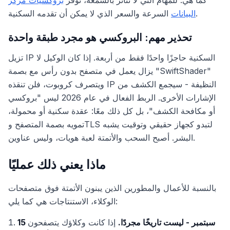
كما هي: للمهام التي لا تتأثر بالسمعة، توفر
بروكسيات مركز
السرعة والسعر الذي لا يمكن أن تقدمه السكنية.
البيانات
تحذير مهم: البروكسي هو مجرد طبقة واحدة
تزيل IP السكنية حاجزًا واحدًا فقط من أربعة. إذا كان الوكيل لا
يزال يعمل في متصفح بدون رأس مع بصمة "SwiftShader"
ويتصرف كروبوت، فلن تنقذه IP النظيفة - سيجمع الكشف من
الإشارات الأخرى. الربط الفعال في عام 2026 ليس "بروكسي
أو مكافحة الكشف"، بل كل ذلك معًا: عقدة سكنية أو محمولة،
تمويه بصمة المتصفح وTLS لتبدو كجهاز حقيقي وتوقيت يشبه
البشر. أصبح السحب والأتمتة لعبة هويات، وليس عناوين.
ماذا يعني ذلك عمليًا
بالنسبة للأعمال والمطورين الذين يبنون الأتمتة فوق متصفحات
الوكلاء، الاستنتاجات هي كما يلي:
15 سبتمبر - ليست تاريخًا مجردًا.
إذا كانت وكلاؤك يتصفحون