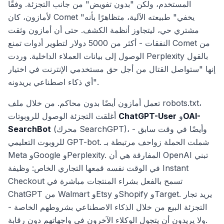
المستخدم، ولكن "بدون تفويض" من جانب التجزئة. وفقًا
لأمازون، كان Comet "يخفي" طبيعته الآلية، متظاهرًا بأنه
مشتري حي، ليتجاوز أنظمة الكشف. حتى أن أمازون وثقت
النفقات - أكثر من 5000 دولار لتطوير أدوات تمنع Comet من
الوصول إلى بيانات العملاء الداخلية. وردت Perplexity بالقول
إنها "ستواصل القتال من أجل حق مستخدمي الإنترنت في اختيار
أي ذكاء اصطناعي يريدونه".
تعمل أمازون أيضًا بدون محاكم. من خلال ملف robots.txt،
OAI-
و
ChatGPT-User
أغلقت التجزئة الوصول للروبوتات
(محرك SearchGPT)، وأيضًا في وقت سابق -
SearchBot
للروبوت التعليمي GPT-bot. شملت الحملة زواحف مرتبطة بـ
Meta وGoogle وPerplexity. المفارقة هي أن OpenAI تبني
في الوقت نفسه قمعها التجاري الخاص: وظيفة Instant
Checkout تسمح بالفعل بشراء المنتجات مباشرة في
ChatGPT من Walmart وEtsy وShopify وTarget. يريد تجار
التجزئة البيع من خلال الذكاء الاصطناعي بشروطهم الخاصة -
ولا يريدون أن يتجول الوكلاء الآخرون في واجهاتهم دون رقابة.