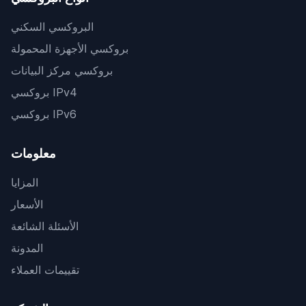
البروكسي السكني
بروكسي الأجهزة المحمولة
بروكسي مركز البيانات
بروكسي IPv4
بروكسي IPv6
معلومات
المزايا
الأسعار
الأسئلة الشائعة
المدونة
تقييمات العملاء