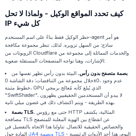
كيف تحدد المواقع الوكيل - ولماذا لا تحل
IP كل شيء
حظر الوكيل فقط بناءً على اسم المستخدم-agent هو أمر
ساذج: من السهل تزويره. لذلك، تنظر مجموعة مكافحة
الروبوتات من Cloudflare والخدمات المماثلة إلى مجموعة من
الإشارات، وهنا تواجه المتصفحات المستقلة صعوبة:
بصمة متصفح بدون رأس.
البيئة بدون رأس تظهر نفسها من
خلال مجموعة من التناقضات: دقة الشاشة 0x0، عدم وجود
خطوط مثبتة، GPU الذي يُبلغ كأنه مُعالج برمجي
"SwiftShader". لا يبدو أن المستخدمين الحقيقيين يظهرون
بهذه الطريقة - ويتم اكتشاف ذلك في غضون ميلي ثانية.
حتى مع رؤوس HTTP المثالية، يكشف
بصمة TLS.
مصافحة TLS عن انقطاع بين الهوية المعلنة للمتصفح
والخصائص الحقيقية للاتصال. تناولنا هذا الاتجاه بالتفصيل في
- اليوم، هذا أحد الأدوات الرئيسية
JA4 وبصمة TLS
المادة حول