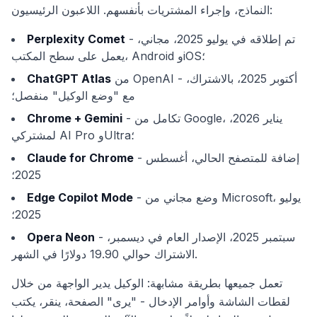
النماذج، وإجراء المشتريات بأنفسهم. اللاعبون الرئيسيون:
- تم إطلاقه في يوليو 2025، مجاني،
Perplexity Comet
يعمل على سطح المكتب، Android وiOS؛
من OpenAI - أكتوبر 2025، بالاشتراك،
ChatGPT Atlas
مع "وضع الوكيل" منفصل؛
- تكامل من Google، يناير 2026،
Chrome + Gemini
لمشتركي AI Pro وUltra؛
- إضافة للمتصفح الحالي، أغسطس
Claude for Chrome
2025؛
- وضع مجاني من Microsoft، يوليو
Edge Copilot Mode
2025؛
- سبتمبر 2025، الإصدار العام في ديسمبر،
Opera Neon
الاشتراك حوالي 19.90 دولارًا في الشهر.
تعمل جميعها بطريقة مشابهة: الوكيل يدير الواجهة من خلال
لقطات الشاشة وأوامر الإدخال - "يرى" الصفحة، ينقر، يكتب