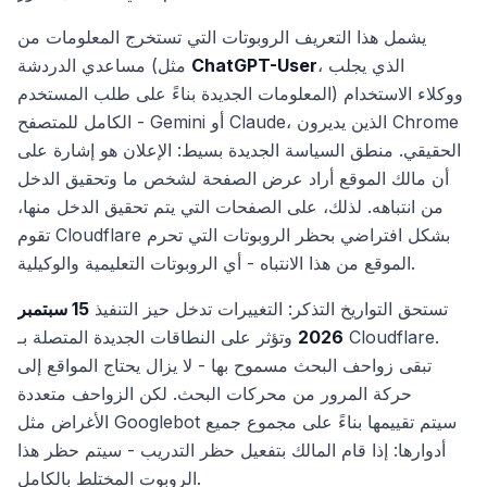
يشمل هذا التعريف الروبوتات التي تستخرج المعلومات من
، الذي يجلب
ChatGPT-User
مساعدي الدردشة (مثل
المعلومات الجديدة بناءً على طلب المستخدم) ووكلاء الاستخدام
الكامل للمتصفح - Gemini أو Claude، الذين يديرون Chrome
الحقيقي. منطق السياسة الجديدة بسيط: الإعلان هو إشارة على
أن مالك الموقع أراد عرض الصفحة لشخص ما وتحقيق الدخل
من انتباهه. لذلك، على الصفحات التي يتم تحقيق الدخل منها،
تقوم Cloudflare بشكل افتراضي بحظر الروبوتات التي تحرم
الموقع من هذا الانتباه - أي الروبوتات التعليمية والوكيلية.
تستحق التواريخ التذكر: التغييرات تدخل حيز التنفيذ
15 سبتمبر
2026
وتؤثر على النطاقات الجديدة المتصلة بـ Cloudflare.
تبقى زواحف البحث مسموح بها - لا يزال يحتاج المواقع إلى
حركة المرور من محركات البحث. لكن الزواحف متعددة
الأغراض مثل Googlebot سيتم تقييمها بناءً على مجموع جميع
أدوارها: إذا قام المالك بتفعيل حظر التدريب - سيتم حظر هذا
الروبوت المختلط بالكامل.