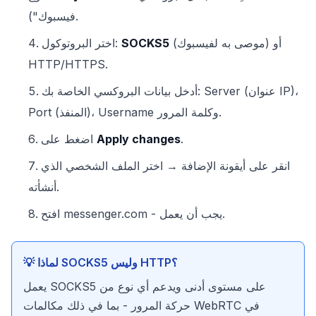
فيسبوك").
(موصى به لفيسبوك) أو
SOCKS5
اختر البروتوكول:
HTTP/HTTPS.
أدخل بيانات البروكسي الخاصة بك: Server (عنوان IP)،
Port (المنفذ)، Username وكلمة المرور.
.
Apply changes
اضغط على
انقر على أيقونة الإضافة → اختر الملف الشخصي الذي
أنشأته.
افتح messenger.com - يجب أن يعمل.
💡 لماذا SOCKS5 وليس HTTP؟
يعمل SOCKS5 على مستوى أدنى ويدعم أي نوع من
حركة المرور - بما في ذلك مكالمات WebRTC في