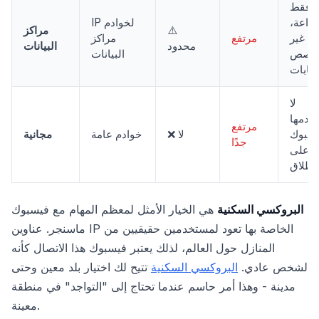
فقط
زراعة،
IP لخوادم
⚠️
مراكز
غير
مرتفع
مراكز
محدود
البيانات
خصص
البيانات
سابات
لا
خدمها
مرتفع
يسبوك
❌ لا
خوادم عامة
مجانية
جدًا
على
لإطلاق
البروكسي السكنية
هي الخيار الأمثل لمعظم المهام مع فيسبوك
ماسنجر. عناوين IP الخاصة بها تعود لمستخدمين حقيقيين من
المنازل حول العالم، لذلك يعتبر فيسبوك هذا الاتصال كأنه
لشخص عادي.
البروكسي السكنية
تتيح لك اختيار بلد معين وحتى
مدينة - وهذا أمر حاسم عندما تحتاج إلى "التواجد" في منطقة
معينة.