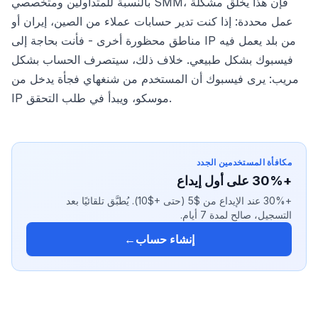
بالنسبة للمتداولين ومتخصصي SMM، فإن هذا يخلق مشكلة
عمل محددة: إذا كنت تدير حسابات عملاء من الصين، إيران أو
مناطق محظورة أخرى - فأنت بحاجة إلى IP من بلد يعمل فيه
فيسبوك بشكل طبيعي. خلاف ذلك، سيتصرف الحساب بشكل
مريب: يرى فيسبوك أن المستخدم من شنغهاي فجأة يدخل من
IP موسكو، ويبدأ في طلب التحقق.
مكافأة المستخدمين الجدد
+30% على أول إيداع
+30% عند الإيداع من $5 (حتى +$10). يُطبَّق تلقائيًا بعد
التسجيل، صالح لمدة 7 أيام.
إنشاء حساب
←