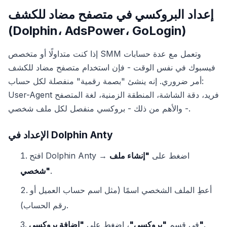
إعداد البروكسي في متصفح مضاد للكشف
(Dolphin، AdsPower، GoLogin)
إذا كنت متداولًا أو متخصص SMM وتعمل مع عدة حسابات
فيسبوك في نفس الوقت - فإن استخدام متصفح مضاد للكشف
أمر ضروري. إنه ينشئ "بصمة رقمية" منفصلة لكل حساب:
User-Agent فريد، دقة الشاشة، المنطقة الزمنية، لغة المتصفح
- والأهم من ذلك - بروكسي منفصل لكل ملف شخصي.
الإعداد في Dolphin Anty
افتح Dolphin Anty → اضغط على
"إنشاء ملف
.
شخصي"
أعطِ الملف الشخصي اسمًا (مثل اسم حساب العميل أو
رقم الحساب).
.
"إضافة بروكسي"
في قسم
"بروكسي"
، اضغط على