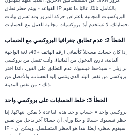
مرور الآلاف من المستخدمين الآخرين، العديد منهم ينتهكون
القواعد - ويتم حظر نطاق IP بالكامل. ثالثًا، غالبًا ما تقوم
البروكسيات المجانية باعتراض حركة المرور وقد تسرق بيانات
حساباتك. لا تستخدم أبدًا بروكسيات مجانية للعمل مع الحسابات.
الخطأ 2: عدم تطابق جغرافيا البروكسي مع الحساب
إذا كان حسابك مسجلاً كألماني (رقم الهاتف +49، لغة الواجهة
ألمانية، تاريخ الدخول من ألمانيا)، وأنت تتصل من بروكسي
برازيلي - سيلاحظ فيسبوك عدم التطابق على الفور. دائمًا اختر
بروكسي من نفس البلد الذي ينتمي إليه الحساب. والأفضل من
ذلك - من نفس المدينة.
الخطأ 3: خلط الحسابات على بروكسي واحد
بروكسي واحد = حساب واحد. هذه القاعدة لا يمكن انتهاكها. إذا
حظر فيسبوك حسابًا واحدًا ورأى أن حسابًا آخر يدخل من نفس
IP - سيقوم بحظره أيضًا. هذا هو الحظر المتسلسل، ويمكن أن