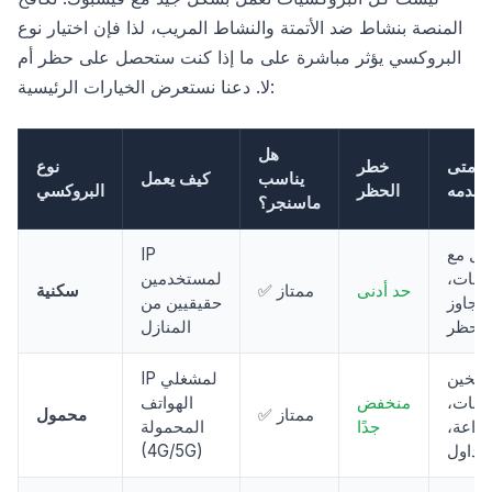
المنصة بنشاط ضد الأتمتة والنشاط المريب، لذا فإن اختيار نوع
البروكسي يؤثر مباشرة على ما إذا كنت ستحصل على حظر أم
لا. دعنا نستعرض الخيارات الرئيسية:
هل
متى
خطر
نوع
يناسب
كيف يعمل
تخدمه
الحظر
البروكسي
ماسنجر؟
مل مع
IP
ابات،
لمستخدمين
حد أدنى
✅ ممتاز
سكنية
تجاوز
حقيقيين من
الحظر
المنازل
سخين
IP لمشغلي
ابات،
منخفض
الهواتف
✅ ممتاز
محمول
زراعة،
جدًا
المحمولة
لتداول
(4G/5G)