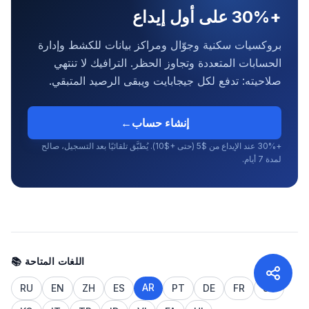
+30% على أول إيداع
بروكسيات سكنية وجوّال ومراكز بيانات للكشط وإدارة
الحسابات المتعددة وتجاوز الحظر. الترافيك لا تنتهي
صلاحيته: تدفع لكل جيجابايت ويبقى الرصيد المتبقي.
إنشاء حساب
←
+30% عند الإيداع من $5 (حتى +$10). يُطبَّق تلقائيًا بعد التسجيل، صالح
لمدة 7 أيام.
📚 اللغات المتاحة
AR
RU
EN
ZH
ES
PT
DE
FR
JA