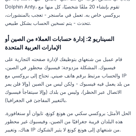
Dolphin Anty، تقوم بإنشاء 20 ملفًا شخصيًا، كل منها مع
بروكسي خاص به. تعمل في ماسنجر - تعجب بالمنشورات،
تتحدث - يتم تسخين الحساب بشكل طبيعي.
السيناريو 2: إدارة حسابات العملاء من الصين أو
الإمارات العربية المتحدة
قام عميل من شنغهاي بتوظيفك لإدارة صفحته التجارية على
فيسبوك. المشكلة مزدوجة: فيسبوك محظور في الصين،
والحساب مرتبط برقم هاتف صيني. تحتاج إلى بروكسي مع IP
من بلد يعمل فيه فيسبوك - ولكن ليس من الصين (وإلا فلن يمر
الاتصال عبر الحظر)، وليس من بلدك (وإلا سيتفاجأ فيسبوك
بالتغيير المفاجئ في الجغرافيا).
الحل الأمثل: بروكسي سكني من هونغ كونغ، تايوان أو سنغافورة.
هذه البلدان قريبة جغرافيًا من الصين، وفيسبوك غير محظور
هناك، وتغيير IP من شنغهاي إلى هونغ كونغ لا يثير الشكوك.