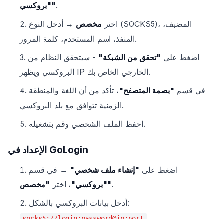
.
"بروكسي"
اختر
مخصص
→ أدخل النوع (SOCKS5)، المضيف،
المنفذ، اسم المستخدم، كلمة المرور.
اضغط على
"تحقق من الشبكة"
- سيتحقق النظام من
البروكسي ويظهر IP الخارجي الخاص بك.
في قسم
"بصمة المتصفح"
، تأكد من أن اللغة والمنطقة
الزمنية تتوافق مع بلد البروكسي.
احفظ الملف الشخصي وقم بتشغيله.
الإعداد في GoLogin
اضغط على
"إنشاء ملف شخصي"
→ في قسم
.
"مخصص"
"بروكسي"
، اختر
أدخل بيانات البروكسي بالشكل:
socks5://login:password@ip:port