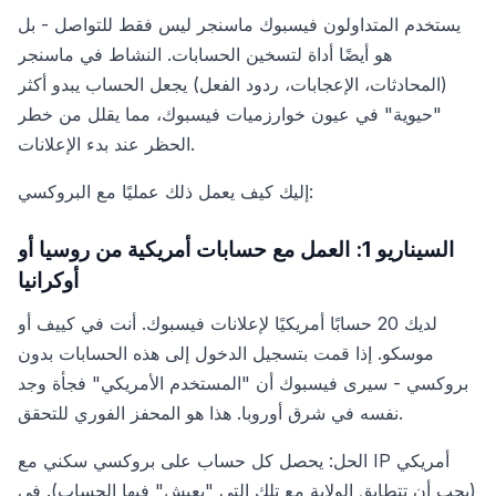
يستخدم المتداولون فيسبوك ماسنجر ليس فقط للتواصل - بل
هو أيضًا أداة لتسخين الحسابات. النشاط في ماسنجر
(المحادثات، الإعجابات، ردود الفعل) يجعل الحساب يبدو أكثر
"حيوية" في عيون خوارزميات فيسبوك، مما يقلل من خطر
الحظر عند بدء الإعلانات.
إليك كيف يعمل ذلك عمليًا مع البروكسي:
السيناريو 1: العمل مع حسابات أمريكية من روسيا أو
أوكرانيا
لديك 20 حسابًا أمريكيًا لإعلانات فيسبوك. أنت في كييف أو
موسكو. إذا قمت بتسجيل الدخول إلى هذه الحسابات بدون
بروكسي - سيرى فيسبوك أن "المستخدم الأمريكي" فجأة وجد
نفسه في شرق أوروبا. هذا هو المحفز الفوري للتحقق.
الحل: يحصل كل حساب على بروكسي سكني مع IP أمريكي
(يجب أن تتطابق الولاية مع تلك التي "يعيش" فيها الحساب). في