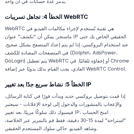
يدمر عدة حسابات في آن واحد.
الخطأ 4: تجاهل تسريبات WebRTC
WebRTC هي تقنية تُستخدم لإجراء مكالمات الفيديو في
ماسنجر. يمكن أن "تكشف" عنوان IP الحقيقي الخاص بك حتى
عند استخدام البروكسي، إذا لم يتم إعداد المتصفح بشكل صحيح.
في المتصفحات المضادة للكشف (Dolphin، AdsPower،
GoLogin) يتم تعطيل WebRTC أو إخفاؤه تلقائيًا. في Chrome
العادي، يجب القيام بذلك يدويًا عبر إضافة WebRTC Control.
الخطأ 5: نشاط سريع جدًا بعد تغيير IP
إذا قمت بتوصيل بروكسي جديد وبدأت فورًا في كتابة الرسائل،
والإعجاب بالمنشورات والدخول إلى لوحة الإعلانات - سيعتبر
فيسبوك ذلك سلوكًا مريبًا. بعد تغيير IP، امنح الحساب
"استراحة" لمدة 15-30 دقيقة، فقط قم بالتمرير عبر الخلاصة،
وشاهد الفيديو. حاكي سلوك المستخدم الحقيقي.