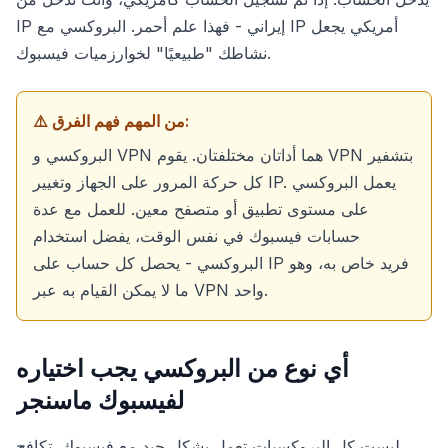
IP إيراني - فهذا علم أحمر. البروكسي مع IP أمريكي يجعل
نشاطك "طبيعيًا" لخوارزميات فيسبوك.
⚠️ من المهم فهم الفرق:
البروكسي و VPN هما أداتان مختلفتان. يقوم VPN بتشفير
كل حركة المرور على الجهاز وتغيير IP. يعمل البروكسي
على مستوى تطبيق أو متصفح معين. للعمل مع عدة
حسابات فيسبوك في نفس الوقت، يفضل استخدام
البروكسي - يحصل كل حساب على IP فريد خاص به، وهو
ما لا يمكن القيام به عبر VPN واحد.
أي نوع من البروكسي يجب اختياره
لفيسبوك ماسنجر
ليست كل البروكسيات تعمل بشكل جيد مع فيسبوك. تكافح