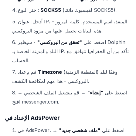
(لفيسبوك دائمًا SOCKS5).
SOCKS5
اختر النوع:
أدخل: عنوان IP، المنفذ، اسم المستخدم، كلمة المرور -
هذه البيانات تحصل عليها من مزود البروكسي.
اضغط على
"تحقق من البروكسي"
- سيظهر Dolphin
البلد والمدينة الخاصة بـ IP. تأكد من أن الجغرافيا تتوافق مع
الحساب.
(المنطقة الزمنية) وفقًا لبلد
Timezone
قم بإعداد
البروكسي - هذا مهم لمكافحة الكشف.
اضغط على
"إنشاء"
→ قم بتشغيل الملف الشخصي →
افتح messenger.com.
الإعداد في AdsPower
في AdsPower، اضغط على
"ملف شخصي جديد"
→