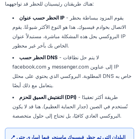
هناك طريقتان رئيسيتان للحظر قد تواجههما:
- يقوم المزود ببساطة بحظر
الحظر حسب عنوان IP
الاتصال بخوادم فيسبوك. هذا هو النوع الأكثر شيوعًا. يقوم
البروكسي بحل هذه المشكلة مباشرة، مستبدلاً عنوان IP
الخاص بك بآخر غير محظور.
- لا يتم حل نطاقات
الحظر حسب DNS
facebook.com و messenger.com إلى عناوين IP
المطلوبة. البروكسي الذي يحتوي على محلل DNS خاص به
يتعامل مع ذلك أيضًا.
- طريقة أكثر تعقيدًا
التفتيش العميق للحزم (DPI)
تُستخدم في الصين (جدار الحماية العظيم). هنا قد لا يكون
البروكسي العادي كافيًا، بل تحتاج إلى حلول متخصصة.
📍 البلدان التي تم حظر فيسبوك ماسنجر فيها (ساري حتى