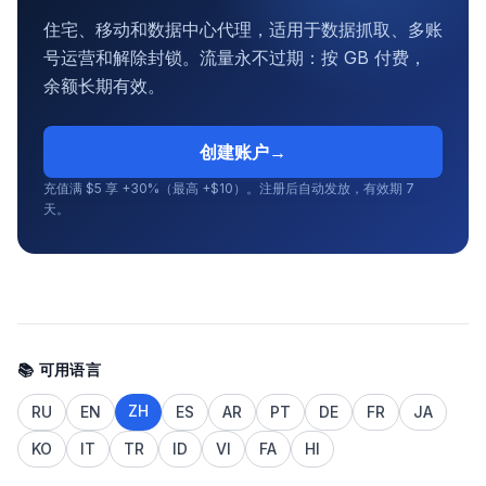
住宅、移动和数据中心代理，适用于数据抓取、多账
号运营和解除封锁。流量永不过期：按 GB 付费，
余额长期有效。
创建账户
→
充值满 $5 享 +30%（最高 +$10）。注册后自动发放，有效期 7
天。
📚 可用语言
ZH
RU
EN
ES
AR
PT
DE
FR
JA
KO
IT
TR
ID
VI
FA
HI