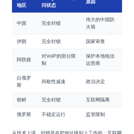
原因
地区
问状态
伟大的中国防
中国
完全封锁
火墙
伊朗
完全封锁
国家审查
对VoIP的部分限
保护本地电信
阿联酋
制
运营商
白俄罗
间歇性减速
政治决定
斯
朝鲜
完全封锁
互联网隔离
俄罗斯
不稳定运行
监管限制
从技术上讲，封锁是在IP地址级别上工作的：互联网