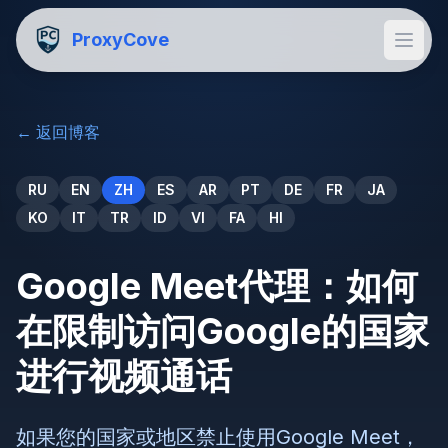
ProxyCove
←
返回博客
RU
EN
ZH
ES
AR
PT
DE
FR
JA
KO
IT
TR
ID
VI
FA
HI
Google Meet代理：如何
在限制访问Google的国家
进行视频通话
如果您的国家或地区禁止使用Google Meet，