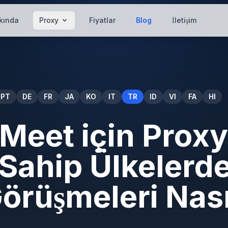
kında
Proxy
Fiyatlar
Blog
İletişim
PT
DE
FR
JA
KO
IT
TR
ID
VI
FA
HI
Meet için Proxy:
 Sahip Ülkelerd
örüşmeleri Nası