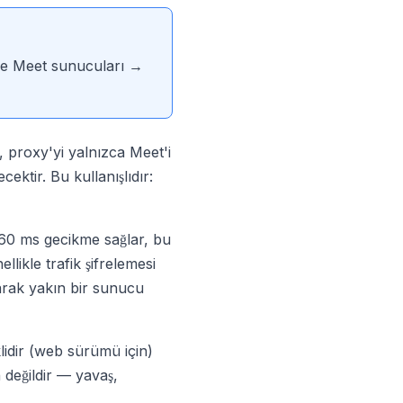
le Meet sunucuları →
, proxy'yi yalnızca Meet'i
cektir. Bu kullanışlıdır:
-60 ms gecikme sağlar, bu
llikle trafik şifrelemesi
larak yakın bir sunucu
idir (web sürümü için)
değildir — yavaş,