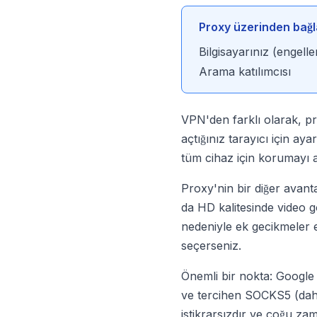
Proxy üzerinden bağlan
Bilgisayarınız (enge
Arama katılımcısı
VPN'den farklı olarak, pro
açtığınız tarayıcı için aya
tüm cihaz için korumayı 
Proxy'nin bir diğer avan
da HD kalitesinde video gö
nedeniyle ek gecikmeler ek
seçerseniz.
Önemli bir nokta: Google
ve tercihen SOCKS5 (daha
istikrarsızdır ve çoğu za