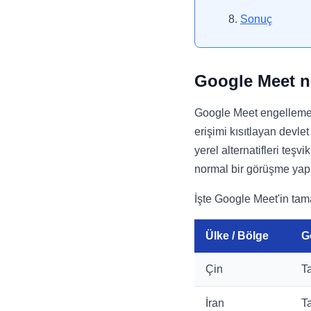
Sonuç
Google Meet ne
Google Meet engellemeler
erişimi kısıtlayan devlet
yerel alternatifleri teş
normal bir görüşme yap
İşte Google Meet'in tam
Ülke / Bölge
G
Çin
T
İran
T