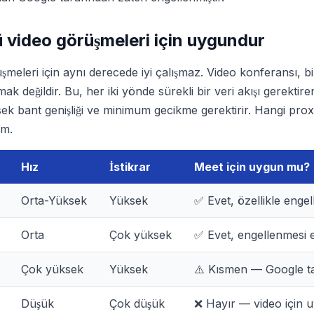
 video görüşmeleri için uygundur
meleri için aynı derecede iyi çalışmaz. Video konferansı, bi
ak değildir. Bu, her iki yönde sürekli bir veri akışı gerekti
üksek bant genişliği ve minimum gecikme gerektirir. Hangi prox
ım.
Hız
İstikrar
Meet için uygun mu?
Orta-Yüksek
Yüksek
✅ Evet, özellikle engel
Orta
Çok yüksek
✅ Evet, engellenmesi 
Çok yüksek
Yüksek
⚠️ Kısmen — Google ta
Düşük
Çok düşük
❌ Hayır — video için u