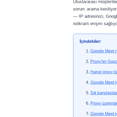
Uluslararası müşteriler
sorun: arama kesiliyor
— IP adresinizi, Google
istikrarlı erişim sağlı
İçindekiler:
Google Meet n
Proxy'ler Goog
Hangi proxy tü
Google Meet iç
Sık karşılaşıl
Proxy üzerinden
Google Meet içi