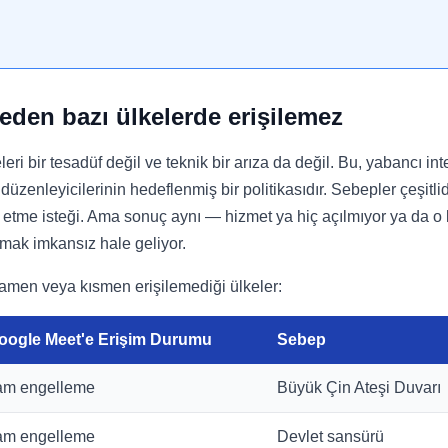
den bazı ülkelerde erişilemez
i bir tesadüf değil ve teknik bir arıza da değil. Bu, yabancı int
 düzenleyicilerinin hedeflenmiş bir politikasıdır. Sebepler çeşitlid
vik etme isteği. Ama sonuç aynı — hizmet ya hiç açılmıyor ya da o 
mak imkansız hale geliyor.
amen veya kısmen erişilemediği ülkeler:
oogle Meet'e Erişim Durumu
Sebep
am engelleme
Büyük Çin Ateşi Duvarı
am engelleme
Devlet sansürü