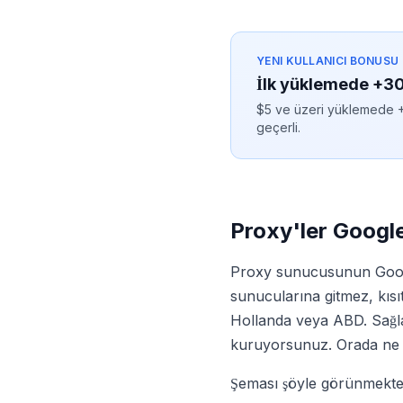
YENI KULLANICI BONUSU
İlk yüklemede +
$5 ve üzeri yüklemede +3
geçerli.
Proxy'ler Google
Proxy sunucusunun Google
sunucularına gitmez, kıs
Hollanda veya ABD. Sağlayı
kuruyorsunuz. Orada ne ol
Şeması şöyle görünmekted