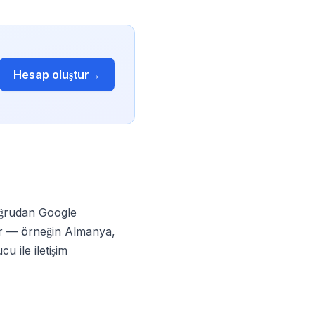
Hesap oluştur
→
oğrudan Google
çer — örneğin Almanya,
u ile iletişim