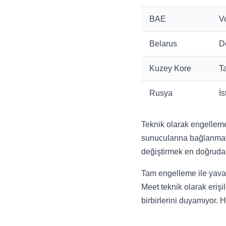
BAE
V
Belarus
D
Kuzey Kore
T
Rusya
İs
Teknik olarak engelleme,
sunucularına bağlanmaya 
değiştirmek en doğrudan
Tam engelleme ile yavaş
Meet teknik olarak erişil
birbirlerini duyamıyor. 