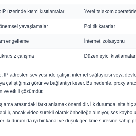
oIP üzerinde kısmi kısıtlamalar
Yerel telekom operatörl
önemsel yavaşlamalar
Politik kararlar
am engelleme
İnternet izolasyonu
tikrarsız çalışma
Düzenleyici kısıtlamalar
 IP adresleri seviyesinde çalışır: internet sağlayıcısı veya devl
çalıştığınızı görür ve bağlantıyı keser. Bu nedenle, proxy aracı
 ve etkili çözümdür.
lama arasındaki farkı anlamak önemlidir. İlk durumda, site hiç 
ebilir, ancak video sürekli olarak önbelleğe alınıyor, ses kayboluy
Her iki durum da iyi bir kanal ve düşük gecikme süresine sahip prox