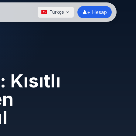
👤+ Hesap
Türkçe
 Kısıtlı
en
l