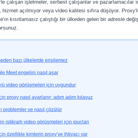
le çalışan işletmeler, serbest çalışanlar ve pazarlamacılar i
, hizmet açılmıyor veya video kalitesi sıfıra düşüyor. Proxy
'ın kısıtlamasız çalıştığı bir ülkeden gelen bir adresle değiş
yorsunuz.
eden bazı ülkelerde erişilemez
le Meet engelini nasıl aşar
rü video görüşmeleri için uygundur
in proxy nasıl ayarlanır: adım adım kılavuz
an problemler ve nasıl çözülür
 istikrarlı video görüşmeleri için ipuçları
n özellikle kimlerin proxy'ye ihtiyacı var