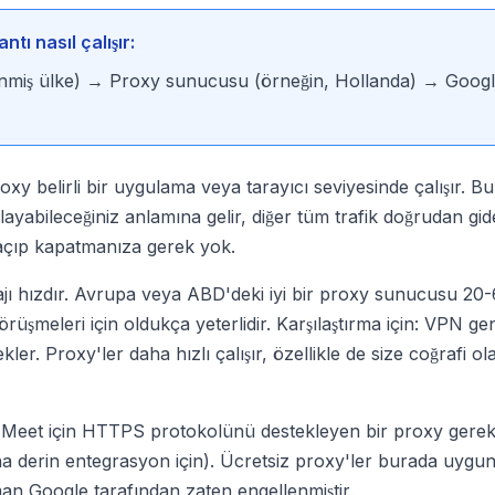
tı nasıl çalışır:
llenmiş ülke) → Proxy sunucusu (örneğin, Hollanda) → Goog
xy belirli bir uygulama veya tarayıcı seviyesinde çalışır. Bu
rlayabileceğiniz anlamına gelir, diğer tüm trafik doğrudan gide
açıp kapatmanıza gerek yok.
tajı hızdır. Avrupa veya ABD'deki iyi bir proxy sunucusu 20
rüşmeleri için oldukça yeterlidir. Karşılaştırma için: VPN gene
ler. Proxy'ler daha hızlı çalışır, özellikle de size coğrafi o
 Meet için HTTPS protokolünü destekleyen bir proxy gerekl
 derin entegrasyon için). Ücretsiz proxy'ler burada uygun 
man Google tarafından zaten engellenmiştir.