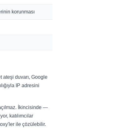
erinin korunması
et ateşi duvarı, Google
lığıyla IP adresini
açılmaz. İkincisinde —
or, katılımcılar
y'ler ile çözülebilir.