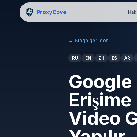
ProxyCove
Hak
←
Bloga geri dön
RU
EN
ZH
ES
AR
Google 
Erişime
Video G
Yapılır