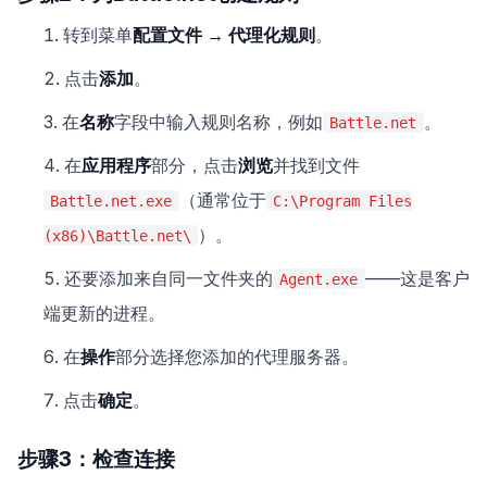
转到菜单
配置文件 → 代理化规则
。
点击
添加
。
在
名称
字段中输入规则名称，例如
。
Battle.net
在
应用程序
部分，点击
浏览
并找到文件
（通常位于
Battle.net.exe
C:\Program Files
）。
(x86)\Battle.net\
还要添加来自同一文件夹的
——这是客户
Agent.exe
端更新的进程。
在
操作
部分选择您添加的代理服务器。
点击
确定
。
步骤3：检查连接