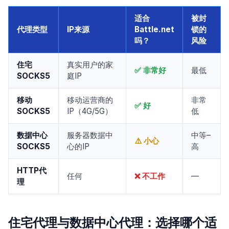
适合
被封
代理类型
IP来源
Battle.net
锁的
吗？
风险
住宅
真实用户的家
✅ 非常好
最低
SOCKS5
庭IP
移动
移动运营商的
非常
✅ 好
SOCKS5
IP（4G/5G）
低
数据中心
服务器数据中
中等–
⚠️ 小心
SOCKS5
心的IP
高
HTTP代
任何
❌ 不工作
—
理
住宅代理与数据中心代理：选择哪个适