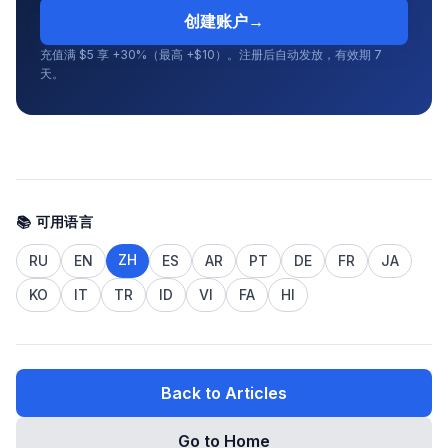
创建账户
→
充值满 $5 享 +30%（最高 +$10）。注册后自动发放，有效期 7
天。
📚 可用语言
ZH
RU
EN
ES
AR
PT
DE
FR
JA
KO
IT
TR
ID
VI
FA
HI
Back to Articles
Go to Home