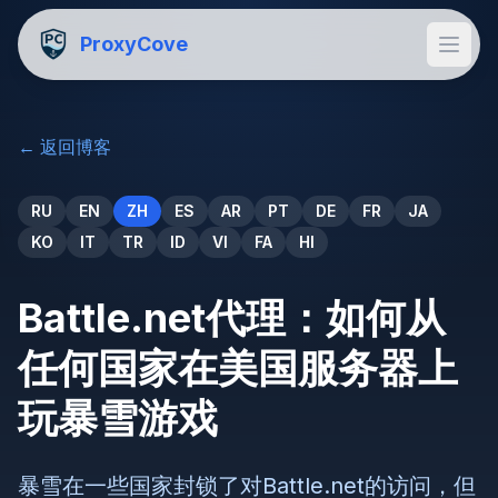
ProxyCove
←
返回博客
RU
EN
ZH
ES
AR
PT
DE
FR
JA
KO
IT
TR
ID
VI
FA
HI
Battle.net代理：如何从
任何国家在美国服务器上
玩暴雪游戏
暴雪在一些国家封锁了对Battle.net的访问，但