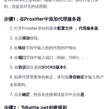
的，但提供31天的试用期。
步骤1：在Proxifier中添加代理服务器
打开Proxifier并转到菜单
配置文件 → 代理服务器
。
点击
添加
按钮。
在
地址
字段中输入您的代理的IP地址。
在
端口
字段中输入端口（例如，1080）。
在
协议
部分选择
SOCKS版本5
。
如果代理需要身份验证，请勾选
身份验证
并输入用户
名和密码。
点击
确定
，然后在连接测试提示中点击
是
。
步骤2：为Battle.net创建规则