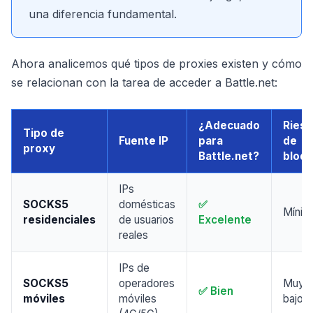
una diferencia fundamental.
Ahora analicemos qué tipos de proxies existen y cómo
se relacionan con la tarea de acceder a Battle.net:
¿Adecuado
Ries
Tipo de
Fuente IP
para
de
proxy
Battle.net?
bloq
IPs
SOCKS5
domésticas
✅
Mínim
residenciales
de usuarios
Excelente
reales
IPs de
SOCKS5
operadores
Muy
✅ Bien
móviles
móviles
bajo