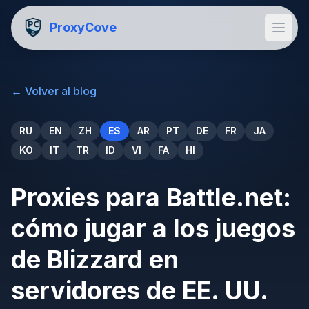
ProxyCove
←
Volver al blog
RU
EN
ZH
ES
AR
PT
DE
FR
JA
KO
IT
TR
ID
VI
FA
HI
Proxies para Battle.net:
cómo jugar a los juegos
de Blizzard en
servidores de EE. UU.