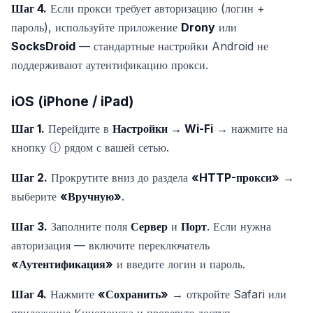
Шаг 4.
Если прокси требует авторизацию (логин +
пароль), используйте приложение
Drony
или
SocksDroid
— стандартные настройки Android не
поддерживают аутентификацию прокси.
iOS (iPhone / iPad)
Шаг 1.
Перейдите в
Настройки → Wi-Fi
→ нажмите на
кнопку ⓘ рядом с вашей сетью.
Шаг 2.
Прокрутите вниз до раздела
«HTTP-прокси»
→
выберите
«Вручную»
.
Шаг 3.
Заполните поля
Сервер
и
Порт
. Если нужна
авторизация — включите переключатель
«Аутентификация»
и введите логин и пароль.
Шаг 4.
Нажмите
«Сохранить»
→ откройте Safari или